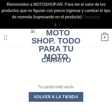
Bienvenidos a MOTOSHOP.AR. Para ver el valor de los
productos que no figuran con precio ingresar y cambiar el tipo
de moneda (ingresando en el producto)
Descartar
Saltar
al
contenido
0
CARRITO
Tu carrito está vacío.
VOLVER A LA TIENDA