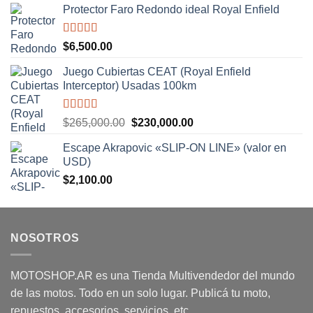
Protector Faro Redondo ideal Royal Enfield
Valorado
$
6,500.00
con
5.00
de
5
Juego Cubiertas CEAT (Royal Enfield
Interceptor) Usadas 100km
Valorado
El
El
$
265,000.00
$
230,000.00
con
5.00
de
precio
precio
5
Escape Akrapovic «SLIP-ON LINE» (valor en
original
actual
USD)
era:
es:
$
2,100.00
$265,000.00.
$230,000.00.
NOSOTROS
MOTOSHOP.AR es una Tienda Multivendedor del mundo
de las motos. Todo en un solo lugar. Publicá tu moto,
repuestos, accesorios, servicios, etc.