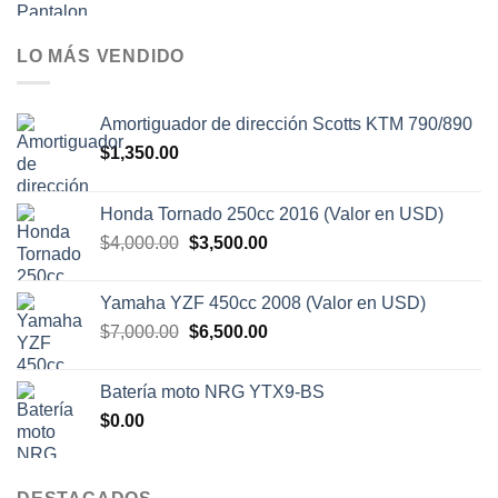
LO MÁS VENDIDO
Amortiguador de dirección Scotts KTM 790/890
$
1,350.00
Honda Tornado 250cc 2016 (Valor en USD)
El
El
$
4,000.00
$
3,500.00
precio
precio
original
actual
Yamaha YZF 450cc 2008 (Valor en USD)
era:
es:
El
El
$
7,000.00
$
6,500.00
$4,000.00.
$3,500.00.
precio
precio
original
actual
Batería moto NRG YTX9-BS
era:
es:
$
0.00
$7,000.00.
$6,500.00.