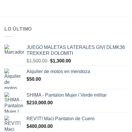
LO ÚLTIMO
JUEGO MALETAS LATERALES GIVI DLMK36
TREKKER DOLOMITI
El
El
$
1,500.00
$
1,300.00
precio
precio
Alquiler de motos en mendoza
original
actual
$
50.00
era:
es:
$1,500.00.
$1,300.00.
SHIMA - Pantalon Mujer / Verde militar
$
210,000.00
REV'IT! Maci Pantalon de Cuero
$
400,000.00