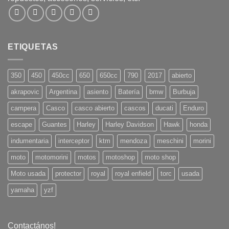
ETIQUETAS
350
450
450cc
650
650cc
790
2017
abierto
akrapovic
Argentina
asiento
Batería
bmw
Burbuja
campera
Casco
casco abierto
cascos
ducati
Enduro
escape
Guantes
Harley
Harley Davidson
Hawk
honda
indumentaria
interceptor
ktm
mendoza
meschini
morini
moto
motomorini
motos
motoshop
moto shop
Moto usada
protector
royal
royal enfield
torc
usada
yamaha
yzf
Contactános!