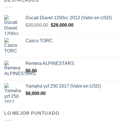
DESTACADOS
Ducati Diavel 1200cc 2013 (Valor en USD)
El
El
$
30,000.00
$
28,000.00
precio
precio
original
actual
Casco TORC
era:
es:
$30,000.00.
$28,000.00.
Remera ALPINESTARS
$
0.00
Yamaha yzf 250 2017 (Valor en USD)
$
8,000.00
LO MEJOR PUNTUADO