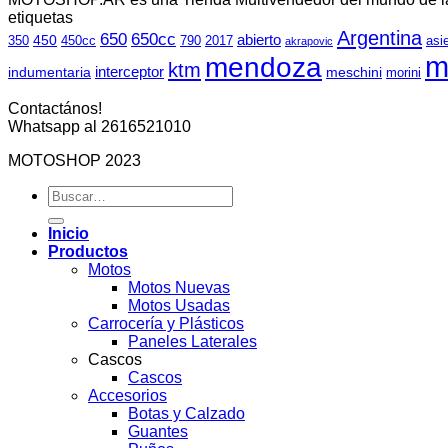
$265,000.00.
$230,000.00.
etiquetas
Argentina
650
650cc
abierto
450
350
450cc
790
2017
asi
akrapovic
m
mendoza
ktm
interceptor
indumentaria
meschini
morini
Contactános!
Whatsapp al 2616521010
MOTOSHOP 2023
Buscar
por:
Inicio
Productos
Motos
Motos Nuevas
Motos Usadas
Carrocería y Plásticos
Paneles Laterales
Cascos
Cascos
Accesorios
Botas y Calzado
Guantes