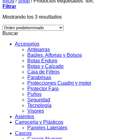
Inicio
/
Shop
/
Productos etiquetados “torc”
Filtrar
Mostrando los 3 resultados
Buscar
Accesorios
Antiparras
Baúles, Alforjas y Bolsos
Botas Enduro
Botas y Calzado
Caja de Filtros
Parabrisas
Protecciones Cuadro y motor
Protector Faro
Puños
Seguridad
Tecnología
Visores
Asientos
Carrocería y Plásticos
Paneles Laterales
Cascos
Cascos Nuevos