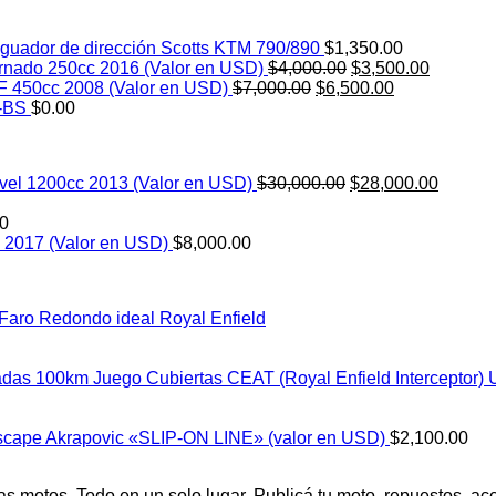
guador de dirección Scotts KTM 790/890
$
1,350.00
El
El
rnado 250cc 2016 (Valor en USD)
$
4,000.00
$
3,500.00
El
precio
El
precio
 450cc 2008 (Valor en USD)
$
7,000.00
$
6,500.00
precio
original
precio
actual
-BS
$
0.00
original
era:
actual
es:
era:
$4,000.00.
es:
$3,500.0
$7,000.00.
$6,500.00.
El
El
vel 1200cc 2013 (Valor en USD)
$
30,000.00
$
28,000.00
precio
precio
original
actual
00
era:
es:
 2017 (Valor en USD)
$
8,000.00
$30,000.00.
$28,00
 Faro Redondo ideal Royal Enfield
Juego Cubiertas CEAT (Royal Enfield Interceptor
cape Akrapovic «SLIP-ON LINE» (valor en USD)
$
2,100.00
tos. Todo en un solo lugar. Publicá tu moto, repuestos, acces