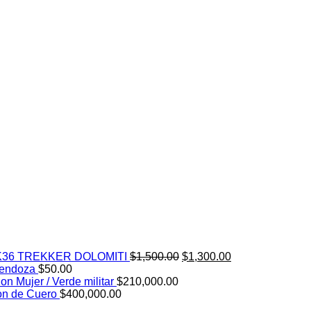
El
El
K36 TREKKER DOLOMITI
$
1,500.00
$
1,300.00
precio
precio
mendoza
$
50.00
original
actual
n Mujer / Verde militar
$
210,000.00
era:
es:
on de Cuero
$
400,000.00
$1,500.00.
$1,300.00.