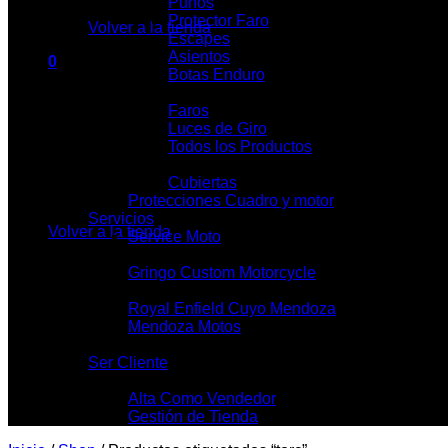
Puños
Protector Faro
Volver a la tienda
Escapes
Asientos
0
Botas Enduro
Carrito
Iluminación
Faros
Luces de Giro
Todos los Productos
Cubietas y Llantas
Cubiertas
No hay productos en el carrito.
Protecciones Cuadro y motor
Servicios
Volver a la tienda
Service Moto
Talleres Mecánicos
Gringo Custom Motorcycle
Locales
Royal Enfield Cuyo Mendoza
Mendoza Motos
Contacto
Ser Cliente
Mi Tienda
Alta Como Vendedor
Gestión de Tienda