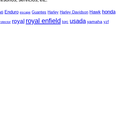
honda
Enduro
Hawk
ti
Guantes
Harley
Harley Davidson
escape
royal enfield
usada
royal
yamaha
torc
yzf
rotector