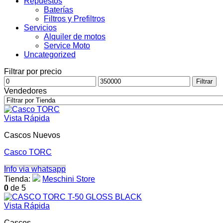
Repuestos
Baterías
Filtros y Prefiltros
Servicios
Alquiler de motos
Service Moto
Uncategorized
Filtrar por precio
Precio
Precio
Filtrar
mínimo
máximo
Vendedores
Vista Rápida
Cascos Nuevos
Casco TORC
Info via whatsapp
Tienda:
Meschini Store
0
de 5
Vista Rápida
Cascos