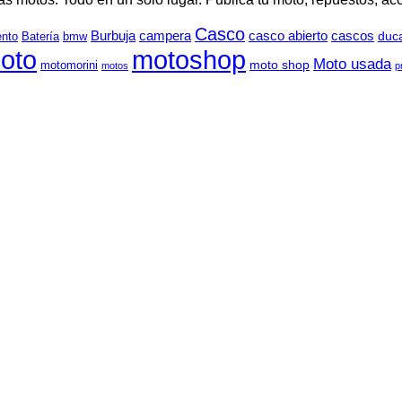
Casco
Burbuja
campera
casco abierto
cascos
duca
ento
Batería
bmw
oto
motoshop
Moto usada
moto shop
motomorini
motos
p