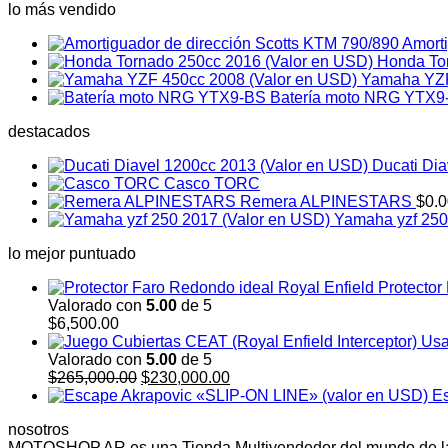
lo más vendido
Amorti
Honda To
Yamaha YZF
Batería moto NRG YTX9
destacados
Ducati Dia
Casco TORC
Remera ALPINESTARS
$
0.
Yamaha yzf 250
lo mejor puntuado
Protector
Valorado con
5.00
de 5
$
6,500.00
Valorado con
5.00
de 5
El
El
$
265,000.00
$
230,000.00
precio
precio
Es
original
actual
nosotros
era:
es:
MOTOSHOP.AR es una Tienda Multivendedor del mundo de las mo