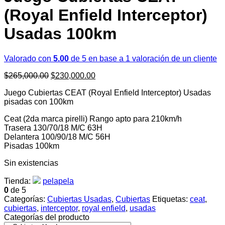
(Royal Enfield Interceptor)
Usadas 100km
Valorado con
5.00
de 5 en base a
1
valoración de un cliente
El
El
$
265,000.00
$
230,000.00
precio
precio
Juego Cubiertas CEAT (Royal Enfield Interceptor) Usadas
original
actual
pisadas con 100km
era:
es:
$265,000.00.
$230,000.00.
Ceat (2da marca pirelli) Rango apto para 210km/h
Trasera 130/70/18 M/C 63H
Delantera 100/90/18 M/C 56H
Pisadas 100km
Sin existencias
Tienda:
pelapela
0
de 5
Categorías:
Cubiertas Usadas
,
Cubiertas
Etiquetas:
ceat
,
cubiertas
,
interceptor
,
royal enfield
,
usadas
Categorías del producto