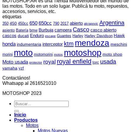
MOTOSHOP.AR es una Tienda Multivendedor del mundo de
las motos. Todo en un solo lugar. Publicá tu moto, repuestos,
accesorios, servicios, etc.
etiquetas
Argentina
650
650cc
abierto
450
350
450cc
790
2017
akrapovic
Casco
Burbuja
campera
casco abierto
asiento
Batería
bmw
cascos
Enduro
Hawk
ducati
Guantes
Harley
Harley Davidson
escape
mendoza
ktm
honda
interceptor
indumentaria
meschini
moto
motoshop
moto shop
morini
motomorini
motos
royal enfield
usada
royal
Moto usada
torc
protector
yamaha
yzf
Contactános!
Whatsapp al 2616521010
MOTOSHOP 2023
Buscar
por:
Inicio
Productos
Motos
Motos Nuevas