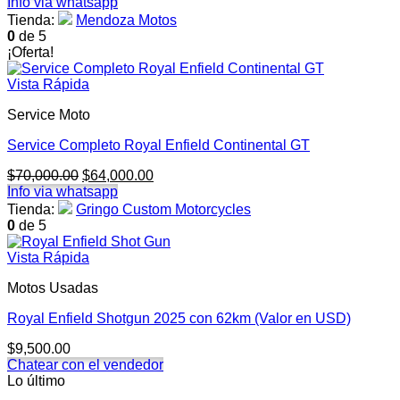
Info via whatsapp
Tienda:
Mendoza Motos
0
de 5
¡Oferta!
Vista Rápida
Service Moto
Service Completo Royal Enfield Continental GT
El
El
$
70,000.00
$
64,000.00
precio
precio
Info via whatsapp
original
actual
Tienda:
Gringo Custom Motorcycles
era:
es:
0
de 5
$70,000.00.
$64,000.00.
Vista Rápida
Motos Usadas
Royal Enfield Shotgun 2025 con 62km (Valor en USD)
$
9,500.00
Chatear con el vendedor
Lo último