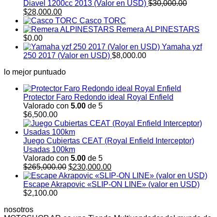
Diavel 1200cc 2013 (Valor en USD)
$
30,000.00
El
El
$
28,000.00
precio
precio
Casco TORC
original
actual
Remera ALPINESTARS
era:
es:
$
0.00
$30,000.00.
$28,000.00.
Yamaha yzf
250 2017 (Valor en USD)
$
8,000.00
lo mejor puntuado
Protector Faro Redondo ideal Royal Enfield
Valorado con
5.00
de 5
$
6,500.00
Juego Cubiertas CEAT (Royal Enfield Interceptor)
Usadas 100km
Valorado con
5.00
de 5
El
El
$
265,000.00
$
230,000.00
precio
precio
original
actual
Escape Akrapovic «SLIP-ON LINE» (valor en USD)
era:
es:
$
2,100.00
$265,000.00.
$230,000.00.
nosotros