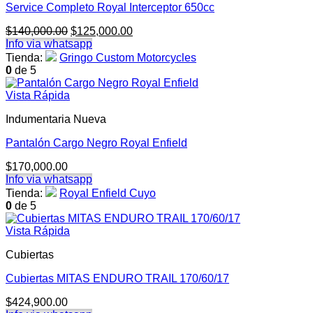
Service Completo Royal Interceptor 650cc
El
El
$
140,000.00
$
125,000.00
precio
precio
Info via whatsapp
original
actual
Tienda:
Gringo Custom Motorcycles
era:
es:
0
de 5
$140,000.00.
$125,000.00.
Vista Rápida
Indumentaria Nueva
Pantalón Cargo Negro Royal Enfield
$
170,000.00
Info via whatsapp
Tienda:
Royal Enfield Cuyo
0
de 5
Vista Rápida
Cubiertas
Cubiertas MITAS ENDURO TRAIL 170/60/17
$
424,900.00