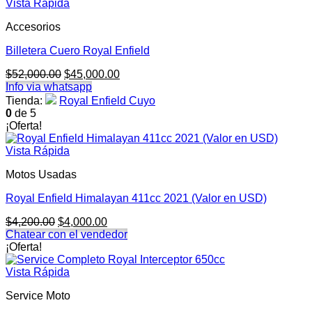
Vista Rápida
Accesorios
Billetera Cuero Royal Enfield
El
El
$
52,000.00
$
45,000.00
precio
precio
Info via whatsapp
original
actual
Tienda:
Royal Enfield Cuyo
era:
es:
0
de 5
$52,000.00.
$45,000.00.
¡Oferta!
Vista Rápida
Motos Usadas
Royal Enfield Himalayan 411cc 2021 (Valor en USD)
El
El
$
4,200.00
$
4,000.00
precio
precio
Chatear con el vendedor
original
actual
¡Oferta!
era:
es:
$4,200.00.
$4,000.00.
Vista Rápida
Service Moto