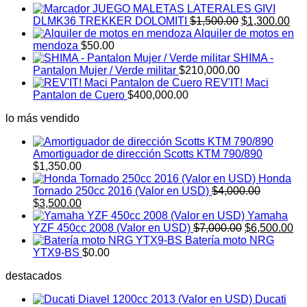
JUEGO MALETAS LATERALES GIVI
El
El
DLMK36 TREKKER DOLOMITI
$
1,500.00
$
1,300.00
precio
pre
Alquiler de motos en
original
act
mendoza
$
50.00
era:
es:
SHIMA -
$1,500.00.
$1,
Pantalon Mujer / Verde militar
$
210,000.00
REV'IT! Maci
Pantalon de Cuero
$
400,000.00
lo más vendido
Amortiguador de dirección Scotts KTM 790/890
$
1,350.00
Honda
Tornado 250cc 2016 (Valor en USD)
$
4,000.00
El
El
$
3,500.00
precio
precio
Yamaha
original
actual
El
El
YZF 450cc 2008 (Valor en USD)
$
7,000.00
$
6,500.00
era:
es:
precio
pr
Batería moto NRG
$4,000.00.
$3,500.00.
original
ac
YTX9-BS
$
0.00
era:
es:
destacados
$7,000.00.
$6
Ducati