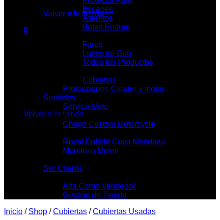
Protector Faro
Escapes
Volver a la tienda
Asientos
Botas Enduro
0
Iluminación
Carrito
Faros
Luces de Giro
Todos los Productos
Cubietas y Llantas
Cubiertas
Protecciones Cuadro y motor
No hay productos en el carrito.
Servicios
Service Moto
Volver a la tienda
Talleres Mecánicos
Gringo Custom Motorcycle
Locales
Royal Enfield Cuyo Mendoza
Mendoza Motos
Contacto
Ser Cliente
Mi Tienda
Alta Como Vendedor
Gestión de Tienda
Inicio
/
Shop
/
Cubiertas
/
Cubiertas Usadas