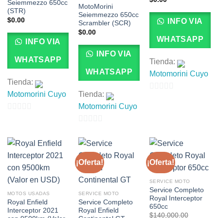
Seiemmezzo 650cc
MotoMorini
(STR)
Seiemmezzo 650cc
$
0.00
INFO VIA
Scrambler (SCR)
$
0.00
WHATSAPP
INFO VIA
INFO VIA
WHATSAPP
Tienda:
WHATSAPP
Motomorini Cuyo
Tienda:
Motomorini Cuyo
Tienda:
0
Motomorini Cuyo
de
0
5
de
0
5
de
5
¡Oferta!
¡Oferta!
SERVICE MOTO
Service Completo
MOTOS USADAS
SERVICE MOTO
Royal Interceptor
Royal Enfield
Service Completo
650cc
Interceptor 2021
Royal Enfield
$
140,000.00