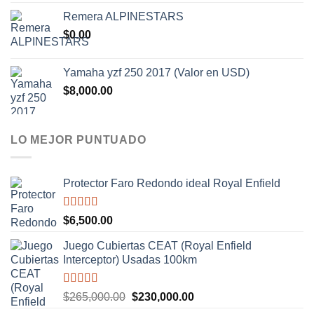
Remera ALPINESTARS
$
0.00
Yamaha yzf 250 2017 (Valor en USD)
$
8,000.00
LO MEJOR PUNTUADO
Protector Faro Redondo ideal Royal Enfield
Valorado
$
6,500.00
con
5.00
de
5
Juego Cubiertas CEAT (Royal Enfield
Interceptor) Usadas 100km
Valorado
El
El
$
265,000.00
$
230,000.00
con
5.00
de
precio
precio