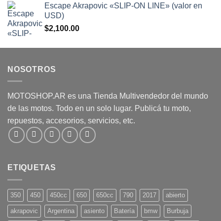
5
Escape Akrapovic «SLIP-ON LINE» (valor en
original
actual
USD)
era:
es:
$
2,100.00
$265,000.00.
$230,000.00.
NOSOTROS
MOTOSHOP.AR es una Tienda Multivendedor del mundo
de las motos. Todo en un solo lugar. Publicá tu moto,
repuestos, accesorios, servicios, etc.
ETIQUETAS
350
450
450cc
650
650cc
790
2017
abierto
akrapovic
Argentina
asiento
Batería
bmw
Burbuja