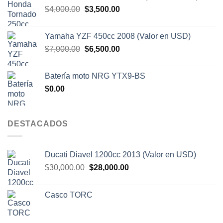
El
El
$
4,000.00
$
3,500.00
precio
precio
original
actual
Yamaha YZF 450cc 2008 (Valor en USD)
era:
es:
El
El
$
7,000.00
$
6,500.00
$4,000.00.
$3,500.00.
precio
precio
original
actual
Batería moto NRG YTX9-BS
era:
es:
$
0.00
$7,000.00.
$6,500.00.
DESTACADOS
Ducati Diavel 1200cc 2013 (Valor en USD)
El
El
$
30,000.00
$
28,000.00
precio
precio
original
actual
Casco TORC
era:
es:
$30,000.00.
$28,000.00.