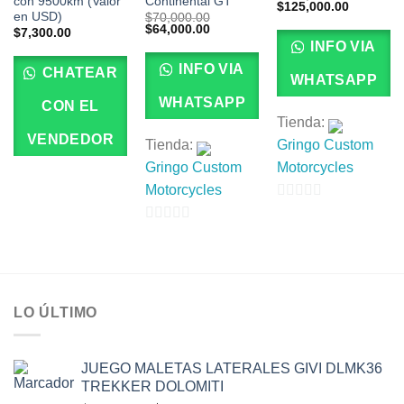
con 9500km (Valor
Continental GT
El
El
$
125,000.00
en USD)
$
70,000.00
precio
precio
El
El
$
64,000.00
original
actual
$
7,300.00
precio
precio
era:
es:
INFO VIA
original
actual
$140,000.00.
$125,000
era:
es:
INFO VIA
CHATEAR
$70,000.00.
$64,000.00.
WHATSAPP
WHATSAPP
CON EL
Tienda:
VENDEDOR
Tienda:
Gringo Custom
Gringo Custom
Motorcycles
Motorcycles
0
0
de
de
5
5
LO ÚLTIMO
JUEGO MALETAS LATERALES GIVI DLMK36
TREKKER DOLOMITI