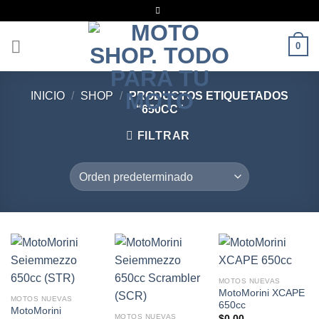
Saltar
al
contenido
0
INICIO
/
SHOP
/
PRODUCTOS ETIQUETADOS
“650CC”
FILTRAR
MOTOS NUEVAS
MotoMorini XCAPE
MOTOS NUEVAS
650cc
MotoMorini
MOTOS NUEVAS
$
0.00