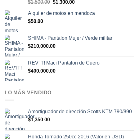
El
El
$
1,500.00
$
1,300.00
precio
precio
Alquiler de motos en mendoza
original
actual
$
50.00
era:
es:
$1,500.00.
$1,300.00.
SHIMA - Pantalon Mujer / Verde militar
$
210,000.00
REV'IT! Maci Pantalon de Cuero
$
400,000.00
LO MÁS VENDIDO
Amortiguador de dirección Scotts KTM 790/890
$
1,350.00
Honda Tornado 250cc 2016 (Valor en USD)