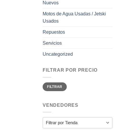
Nuevos
Motos de Agua Usadas / Jetski
Usados
Repuestos
Servicios
Uncategorized
FILTRAR POR PRECIO
Precio
Precio
FILTRAR
mínimo
máximo
VENDEDORES