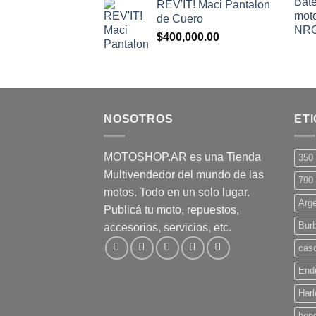
REV'IT! Maci Pantalon
de Cuero
$
400,000.00
NOSOTROS
ET
MOTOSHOP.AR es una Tienda
350
Multivendedor del mundo de las
790
motos. Todo en un solo lugar.
Arge
Publicá tu moto, repuestos,
Bur
accesorios, servicios, etc.
casc
End
Harl
hon