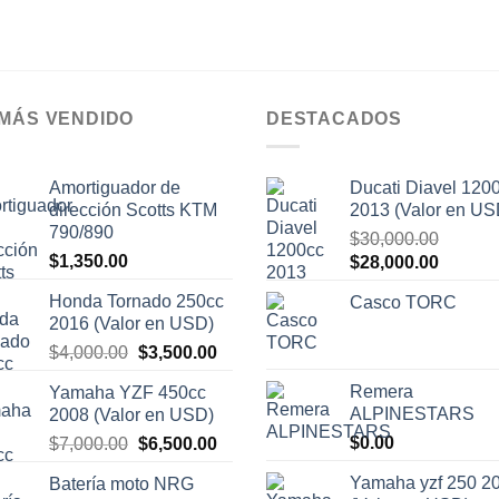
 MÁS VENDIDO
DESTACADOS
Amortiguador de
Ducati Diavel 120
dirección Scotts KTM
2013 (Valor en US
790/890
$
30,000.00
$
1,350.00
El
El
$
28,000.00
precio
precio
Honda Tornado 250cc
Casco TORC
original
actual
2016 (Valor en USD)
era:
es:
El
El
$
4,000.00
$
3,500.00
$30,000.00.
$28,000
precio
precio
Remera
Yamaha YZF 450cc
original
actual
ALPINESTARS
2008 (Valor en USD)
era:
es:
El
El
$
0.00
$
7,000.00
$
6,500.00
$4,000.00.
$3,500.00.
precio
precio
Yamaha yzf 250 2
Batería moto NRG
original
actual