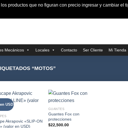
s productos que no figuran con precio ingresar y cambiar el t
res Mecánicos
Locales
Contacto
Ser Cliente
Mi Tienda
IQUETADOS “MOTOS”
 en USD
GUANTES
Guantes Fox con
PES
protecciones
pe Akrapovic «SLIP-ON
$
22,500.00
» (valor en USD)