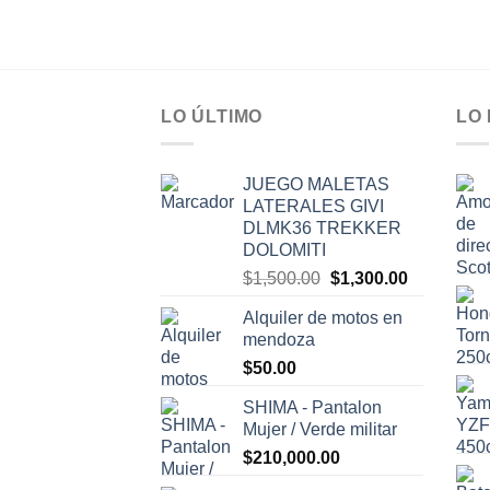
LO ÚLTIMO
LO
JUEGO MALETAS
LATERALES GIVI
DLMK36 TREKKER
DOLOMITI
El
El
$
1,500.00
$
1,300.00
precio
precio
Alquiler de motos en
original
actual
mendoza
era:
es:
$
50.00
$1,500.00.
$1,300.00.
SHIMA - Pantalon
Mujer / Verde militar
$
210,000.00