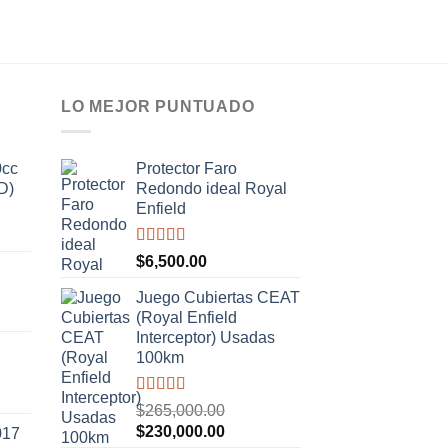
LO MEJOR PUNTUADO
0cc
Protector Faro
D)
Redondo ideal Royal
Enfield
Valorado
$
6,500.00
con
5.00
de
5
Juego Cubiertas CEAT
(Royal Enfield
.00.
Interceptor) Usadas
100km
Valorado
$
265,000.00
con
5.00
de
El
El
$
230,000.00
017
5