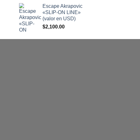
precio
precio
Escape Akrapovic
original
actual
«SLIP-ON LINE»
era:
es:
(valor en USD)
$265,000.00.
$230,000.00.
$
2,100.00