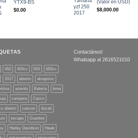
(Valor en USD)
YTX9-BS
era:
es:
$
8,000.00
$
0.00
$7,000.00.
$6,500.00.
IQUETAS
Contactános!
Whatsapp al 2616521010
450
450cc
650
650cc
2017
abierto
akrapovic
ntina
asiento
Batería
bmw
buja
campera
Casco
o abierto
cascos
ducati
uro
escape
Guantes
ey
Harley Davidson
Hawk
da
indumentaria
interceptor