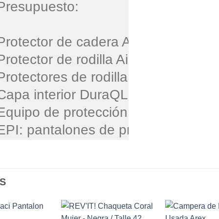
Presupuesto:

Protector de cadera AirForce™ (Nivel
Protector de rodilla AirForce™ (Nivel 
Protectores de rodilla con ajuste de 
Capa interior DuraQL™ hecha de ara
Equipo de protección para moto seg
EPI: pantalones de protección para
S