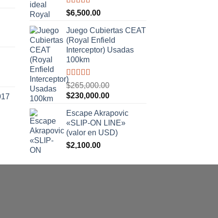
Valorado
$
6,500.00
con
5.00
de
5
Juego Cubiertas CEAT
(Royal Enfield
.00.
Interceptor) Usadas
100km
Valorado
$
265,000.00
con
5.00
de
El
El
$
230,000.00
017
5
precio
precio
Escape Akrapovic
original
actual
«SLIP-ON LINE»
era:
es:
(valor en USD)
$265,000.00.
$230,000.00.
$
2,100.00