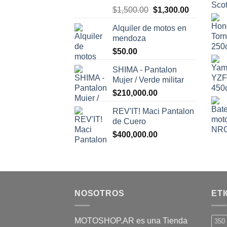
El
El
$
1,500.00
$
1,300.00
precio
precio
Alquiler de motos en
original
actual
mendoza
era:
es:
$
50.00
$1,500.00.
$1,300.00.
SHIMA - Pantalon
Mujer / Verde militar
$
210,000.00
REV'IT! Maci Pantalon
de Cuero
$
400,000.00
NOSOTROS
ET
MOTOSHOP.AR es una Tienda
350