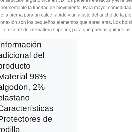
onstrucción ergonómica en 3D, los paneles elásticos y el refu
normemente la libertad de movimiento. Para mayor comodidad, h
e la pierna para un calce rápido y un ajuste del ancho de la pie
onexión son los pequeños elementos que apreciarás. Los bolsill
 con cierre de cremallera superior, para que puedas quitártelas
Información
adicional del
producto
Material 98%
algodón, 2%
elastano
Características
Protectores de
rodilla