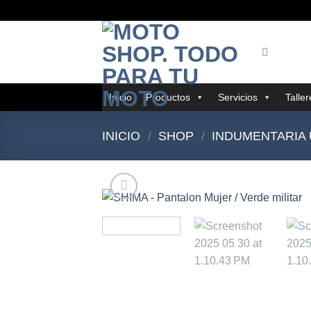
Saltar
al
contenido
Inicio
Productos
Servicios
Talle
INICIO
/
SHOP
/
INDUMENTARIA