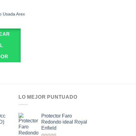
o Usada Arex
EAR
EL
DOR
LO MEJOR PUNTUADO
0cc
Protector Faro
D)
Redondo ideal Royal
Enfield