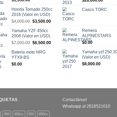
$
28,000.00
precio
precio
Honda Tornado 250cc
Casco TORC
original
actual
2016 (Valor en USD)
era:
es:
El
El
$
4,000.00
$
3,500.00
$30,000.00.
$28,000
precio
precio
Remera
Yamaha YZF 450cc
original
actual
ALPINESTARS
2008 (Valor en USD)
era:
es:
El
El
$
0.00
$
7,000.00
$
6,500.00
$4,000.00.
$3,500.00.
precio
precio
Yamaha yzf 250 2
Batería moto NRG
original
actual
(Valor en USD)
YTX9-BS
era:
es:
$
8,000.00
$
0.00
$7,000.00.
$6,500.00.
IQUETAS
Contactános!
Whatsapp al 2616521010
450
450cc
650
650cc