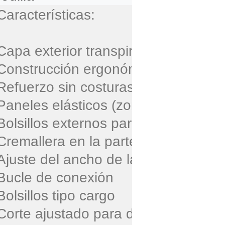
Características:

Capa exterior transpirable

Construcción ergonómica 3D

Refuerzo sin costuras Comfort+™

Paneles elásticos (zona de rodillas y
Bolsillos externos para protección de 
Cremallera en la parte inferior de la 
Ajuste del ancho de las piernas

Bucle de conexión

Bolsillos tipo cargo

Corte ajustado para dama
