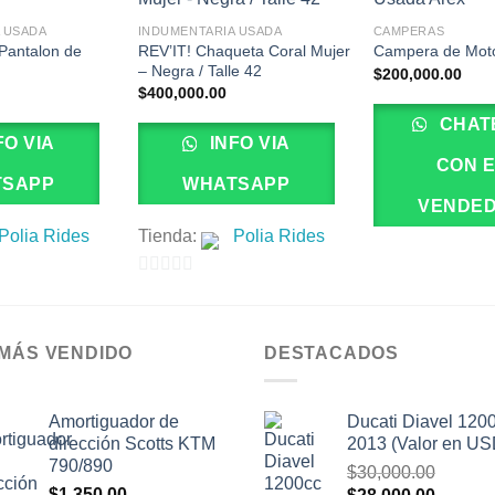
 USADA
INDUMENTARIA USADA
CAMPERAS
Pantalon de
REV’IT! Chaqueta Coral Mujer
Campera de Mot
– Negra / Talle 42
$
200,000.00
$
400,000.00
CHAT
FO VIA
INFO VIA
CON 
TSAPP
WHATSAPP
VENDE
Polia Rides
Tienda:
Polia Rides
0
de
5
 MÁS VENDIDO
DESTACADOS
Amortiguador de
Ducati Diavel 120
dirección Scotts KTM
2013 (Valor en US
790/890
$
30,000.00
$
1,350.00
El
El