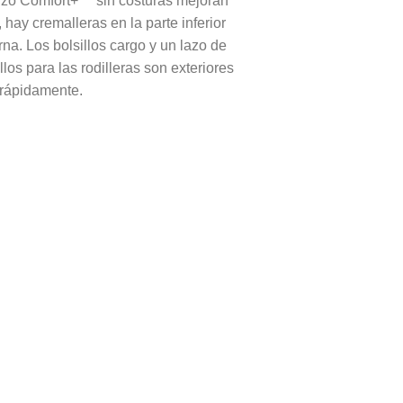
erzo Comfort+™ sin costuras mejoran
ay cremalleras en la parte inferior
rna. Los bolsillos cargo y un lazo de
os para las rodilleras son exteriores
 rápidamente.