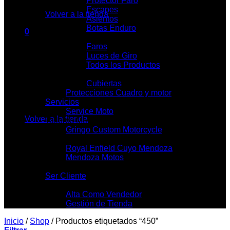
Protector Faro
Escapes
Volver a la tienda
Asientos
Botas Enduro
0
Iluminación
Carrito
Faros
Luces de Giro
Todos los Productos
Cubietas y Llantas
Cubiertas
Protecciones Cuadro y motor
No hay productos en el carrito.
Servicios
Service Moto
Volver a la tienda
Talleres Mecánicos
Gringo Custom Motorcycle
Locales
Royal Enfield Cuyo Mendoza
Mendoza Motos
Contacto
Ser Cliente
Mi Tienda
Alta Como Vendedor
Gestión de Tienda
Inicio
/
Shop
/
Productos etiquetados “450”