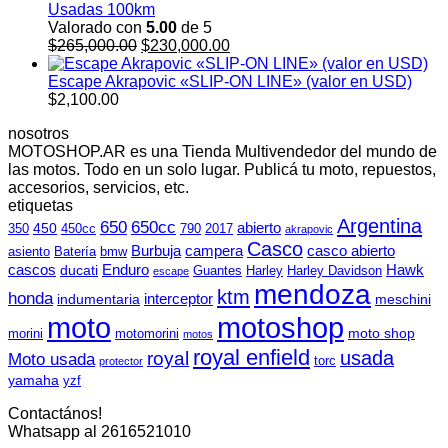
Usadas 100km
Valorado con
5.00
de 5
El
El
$
265,000.00
$
230,000.00
precio
precio
original
actual
Escape Akrapovic «SLIP-ON LINE» (valor en USD)
era:
es:
$
2,100.00
$265,000.00.
$230,000.00.
nosotros
MOTOSHOP.AR es una Tienda Multivendedor del mundo de
las motos. Todo en un solo lugar. Publicá tu moto, repuestos,
accesorios, servicios, etc.
etiquetas
Argentina
650
650cc
abierto
450
350
450cc
790
2017
akrapovic
Casco
Burbuja
campera
casco abierto
asiento
Batería
bmw
cascos
Enduro
Hawk
ducati
Guantes
Harley
Harley Davidson
escape
mendoza
ktm
honda
interceptor
indumentaria
meschini
moto
motoshop
moto shop
morini
motomorini
motos
royal enfield
usada
royal
Moto usada
torc
protector
yamaha
yzf
Contactános!
Whatsapp al 2616521010