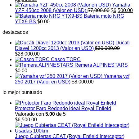
precio
precio
Yamaha
original
actual
El
El
YZF 450cc 2008 (Valor en USD)
$
7,000.00
$
6,500.00
era:
es:
precio
pr
Batería moto NRG
$4,000.00.
$3,500.00.
original
ac
YTX9-BS
$
0.00
era:
es:
destacados
$7,000.00.
$6
Ducati
Diavel 1200cc 2013 (Valor en USD)
$
30,000.00
El
El
$
28,000.00
precio
precio
Casco TORC
original
actual
Remera ALPINESTARS
era:
es:
$
0.00
$30,000.00.
$28,000.00.
Yamaha yzf
250 2017 (Valor en USD)
$
8,000.00
lo mejor puntuado
Protector Faro Redondo ideal Royal Enfield
Valorado con
5.00
de 5
$
6,500.00
Juego Cubiertas CEAT (Royal Enfield Interceptor)