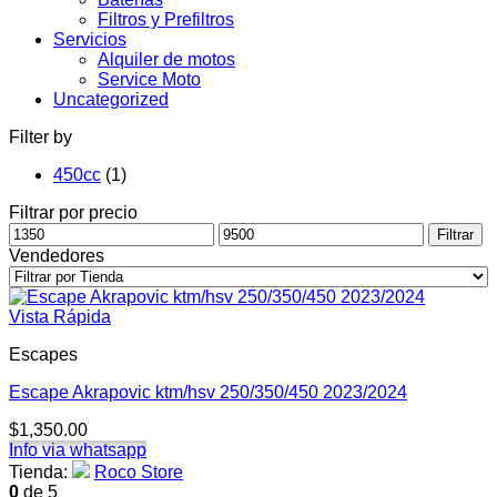
Filtros y Prefiltros
Servicios
Alquiler de motos
Service Moto
Uncategorized
Filter by
450cc
(1)
Filtrar por precio
Precio
Precio
Filtrar
mínimo
máximo
Vendedores
Vista Rápida
Escapes
Escape Akrapovic ktm/hsv 250/350/450 2023/2024
$
1,350.00
Info via whatsapp
Tienda:
Roco Store
0
de 5