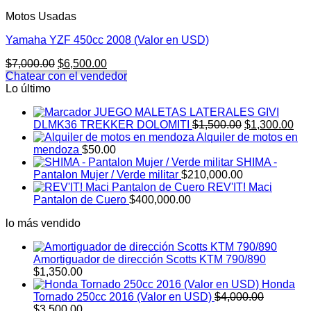
Motos Usadas
Yamaha YZF 450cc 2008 (Valor en USD)
El
El
$
7,000.00
$
6,500.00
precio
precio
Chatear con el vendedor
original
actual
Lo último
era:
es:
JUEGO MALETAS LATERALES GIVI
$7,000.00.
$6,500.00.
El
El
DLMK36 TREKKER DOLOMITI
$
1,500.00
$
1,300.00
precio
pre
Alquiler de motos en
original
act
mendoza
$
50.00
era:
es:
SHIMA -
$1,500.00.
$1,
Pantalon Mujer / Verde militar
$
210,000.00
REV'IT! Maci
Pantalon de Cuero
$
400,000.00
lo más vendido
Amortiguador de dirección Scotts KTM 790/890
$
1,350.00
Honda
Tornado 250cc 2016 (Valor en USD)
$
4,000.00
El
El
$
3,500.00