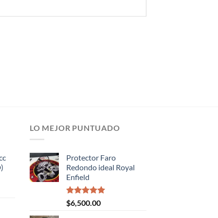
LO MEJOR PUNTUADO
cc
Protector Faro
)
Redondo ideal Royal
Enfield
Valorado
$
6,500.00
con
5.00
de 5