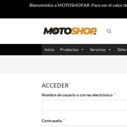
Bienvenidos a MOTOSHOP.AR. Para ver el valor de 
Saltar
al
contenido
Inicio
Productos
Servicios
Talle
ACCEDER
Obliga
Nombre de usuario o correo electrónico
*
Obligatorio
Contraseña
*