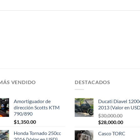
 MÁS VENDIDO
DESTACADOS
Amortiguador de
Ducati Diavel 1200
dirección Scotts KTM
2013 (Valor en USD
790/890
$
30,000.00
$
1,350.00
El
El
$
28,000.00
precio
precio
Honda Tornado 250cc
Casco TORC
original
actual
2016 (Valor en USD)