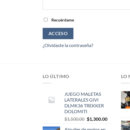
Recuérdame
ACCESO
¿Olvidaste la contraseña?
LO ÚLTIMO
LO
JUEGO MALETAS
LATERALES GIVI
DLMK36 TREKKER
DOLOMITI
El
El
$
1,500.00
$
1,300.00
precio
precio
Alquiler de motos en