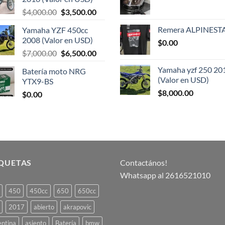
era:
es:
El
El
$
4,000.00
$
3,500.00
$30,000.00.
$28,000
precio
precio
Remera ALPINEST
Yamaha YZF 450cc
original
actual
2008 (Valor en USD)
$
0.00
era:
es:
El
El
$
7,000.00
$
6,500.00
$4,000.00.
$3,500.00.
precio
precio
Yamaha yzf 250 20
Batería moto NRG
original
actual
(Valor en USD)
YTX9-BS
era:
es:
$
8,000.00
$
0.00
$7,000.00.
$6,500.00.
IQUETAS
Contactános!
Whatsapp al 2616521010
450
450cc
650
650cc
2017
abierto
akrapovic
entina
asiento
Batería
bmw