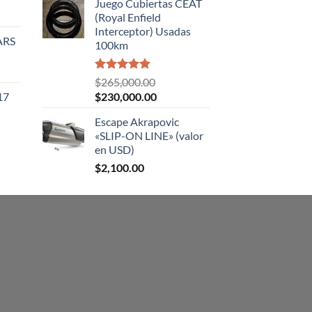
Juego Cubiertas CEAT
(Royal Enfield
.00.
Interceptor) Usadas
ARS
100km
Valorado
$
265,000.00
con
5.00
El
El
17
$
230,000.00
de 5
precio
precio
Escape Akrapovic
original
actual
«SLIP-ON LINE» (valor
era:
es:
en USD)
$265,000.00.
$230,000.00.
$
2,100.00