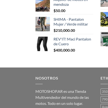
original
actual
mendoza
era:
es:
$
50.00
$1,500.00.
$1,300.00.
SHIMA - Pantalon
Mujer / Verde militar
$
210,000.00
REV'IT! Maci Pantalon
de Cuero
$
400,000.00
NOSOTROS
ET
MOTOSHOP.AR es una Tienda
350
Multivendedor del mundo de las
790
motos. Todo en un solo lugar.
Arg