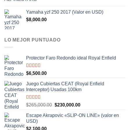
Yamaha yzf 250 2017 (Valor en USD)
$
8,000.00
LO MEJOR PUNTUADO
Protector Faro Redondo ideal Royal Enfield
Valorado
$
6,500.00
con
5.00
de
5
Juego Cubiertas CEAT (Royal Enfield
Interceptor) Usadas 100km
Valorado
El
El
$
265,000.00
$
230,000.00
con
5.00
de
precio
precio
5
Escape Akrapovic «SLIP-ON LINE» (valor en
original
actual
USD)
era:
es:
$
2,100.00
$265,000.00.
$230,000.00.