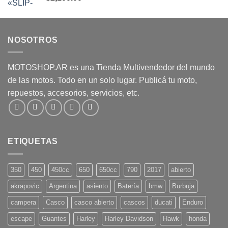
NOSOTROS
MOTOSHOP.AR es una Tienda Multivendedor del mundo
de las motos. Todo en un solo lugar. Publicá tu moto,
repuestos, accesorios, servicios, etc.
ETIQUETAS
350
450
450cc
650
650cc
790
2017
abierto
akrapovic
Argentina
asiento
Batería
bmw
Burbuja
campera
Casco
casco abierto
cascos
ducati
Enduro
escape
Guantes
Harley
Harley Davidson
Hawk
honda