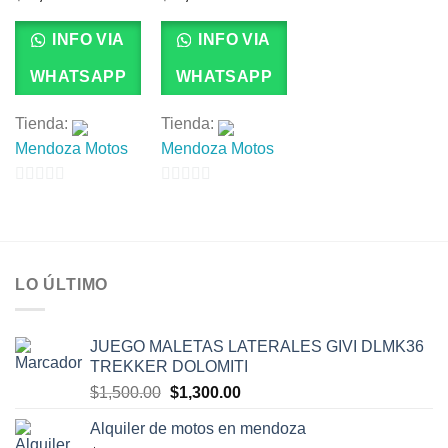
INFO VIA
INFO VIA
WHATSAPP
WHATSAPP
Tienda:
Tienda:
Mendoza Motos
Mendoza Motos
0
0
de
de
5
5
LO ÚLTIMO
JUEGO MALETAS LATERALES GIVI DLMK36
TREKKER DOLOMITI
El
El
$
1,500.00
$
1,300.00
precio
precio
Alquiler de motos en mendoza
original
actual