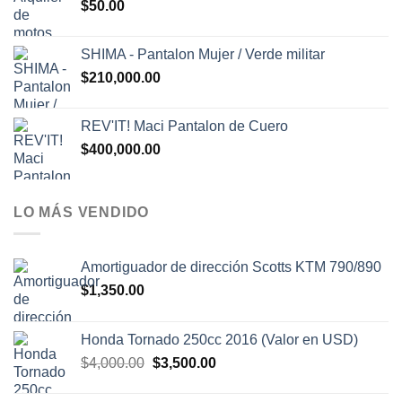
$
50.00
era:
es:
$1,500.00.
$1,300.00.
SHIMA - Pantalon Mujer / Verde militar
$
210,000.00
REV'IT! Maci Pantalon de Cuero
$
400,000.00
LO MÁS VENDIDO
Amortiguador de dirección Scotts KTM 790/890
$
1,350.00
Honda Tornado 250cc 2016 (Valor en USD)
El
El
$
4,000.00
$
3,500.00
precio
precio
original
actual