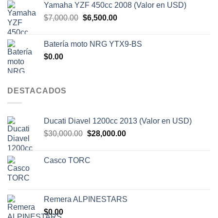
Yamaha YZF 450cc 2008 (Valor en USD)
era:
es:
El
El
$
7,000.00
$
6,500.00
$4,000.00.
$3,500.00.
precio
precio
original
actual
Batería moto NRG YTX9-BS
era:
es:
$
0.00
$7,000.00.
$6,500.00.
DESTACADOS
Ducati Diavel 1200cc 2013 (Valor en USD)
El
El
$
30,000.00
$
28,000.00
precio
precio
original
actual
Casco TORC
era:
es:
$30,000.00.
$28,000.00.
Remera ALPINESTARS
$
0.00