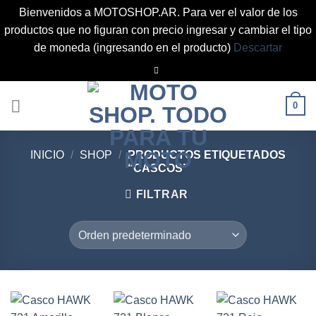
Bienvenidos a MOTOSHOP.AR. Para ver el valor de los
productos que no figuran con precio ingresar y cambiar el tipo
de moneda (ingresando en el producto)
Descartar
Saltar
al
contenido
0
INICIO
/
SHOP
/
PRODUCTOS ETIQUETADOS
“CASCOS”
FILTRAR