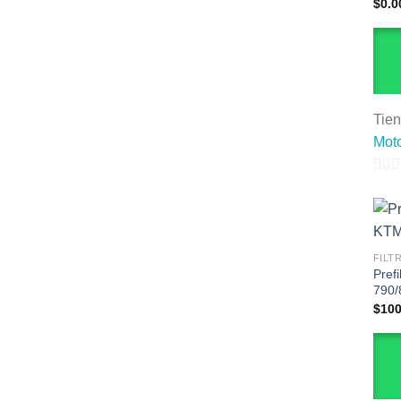
$
0.0
Tie
Mot
0
de
5
FILT
Prefi
790/
$
100