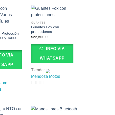
GUANTES
Guantes Fox con
protecciones
 Protección
$
22,500.00
es y Talles
INFO VIA
FO VIA
WHATSAPP
TSAPP
Tienda:
Mendoza Motos
stom
0
s
de
5