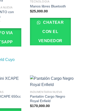
TECNOLOGÍA
Manos libres Bluetooth
IA NUEVA
$
25,000.00
 NTO con
s
0
CHATEAR
CON EL
FO VIA
VENDEDOR
TSAPP
eld Cuyo
AS
INDUMENTARIA NUEVA
Pantalón Cargo Negro
 XCAPE 650cc
Royal Enfield
$
170,000.00