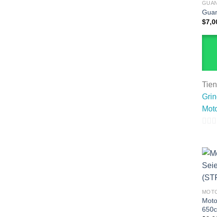
GUA
Guan
$
7,0
Tie
Gri
Moto
0
de
5
MOTO
Moto
650c