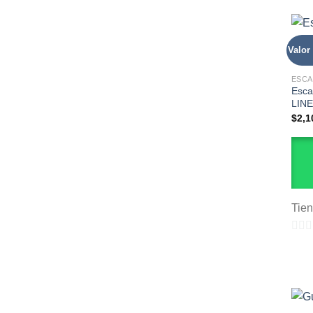
0
de
5
Valor
ESCA
Esca
LINE
$
2,1
Tie
0
de
5