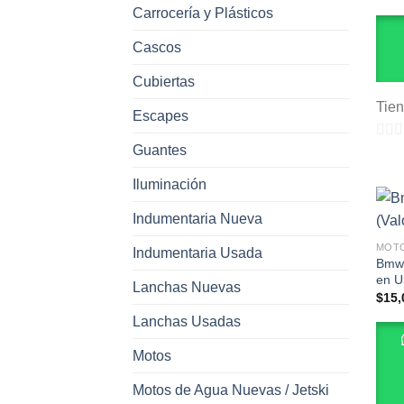
Carrocería y Plásticos
Cascos
Cubiertas
Tie
Escapes
Guantes
0
de
Iluminación
5
Indumentaria Nueva
MOT
Indumentaria Usada
Bmw 
en U
Lanchas Nuevas
$
15,
Lanchas Usadas
Motos
Motos de Agua Nuevas / Jetski