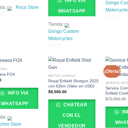
INFO VIA
Gringo Cu
nda:
Roco Store
Motorcycle
WHATSAPP
0
Tienda:
de
Gringo Custom
5
Motorcycles
0
de
5
ERAS
¡Oferta!
era FOX
MOTOS USADAS
0
Royal Enfield Shotgun 2025
SERVICE MO
con 62km (Valor en USD)
Service Com
$
9,500.00
INFO VIA
Enfield Cont
$
70,000.00
WHATSAPP
CHATEAR
IN
CON EL
nda:
WHA
hini Store
VENDEDOR