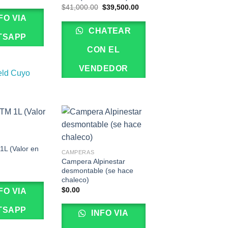
precio
precio
El
El
$
41,000.00
$
39,500.00
original
actual
precio
precio
era:
es:
FO VIA
original
actual
$52,000.00.
$45,000.00.
era:
es:
CHATEAR
$41,000.00.
$39,500.00.
TSAPP
CON EL
VENDEDOR
eld Cuyo
L (Valor en
CAMPERAS
Campera Alpinestar
desmontable (se hace
chaleco)
$
0.00
FO VIA
TSAPP
INFO VIA