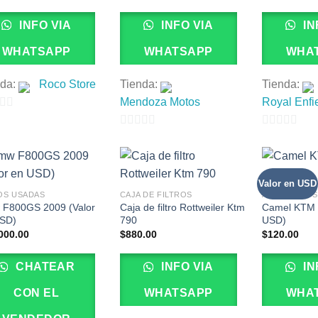
INFO VIA
INFO VIA
IN
WHATSAPP
WHATSAPP
WHA
nda:
Roco Store
Tienda:
Tienda:
Mendoza Motos
Royal Enfi
0
0
de
de
5
5
Valor en USD
OS USADAS
CAJA DE FILTROS
ACCESORIOS
F800GS 2009 (Valor
Caja de filtro Rottweiler Ktm
Camel KTM 1
SD)
790
USD)
000.00
$
880.00
$
120.00
CHATEAR
INFO VIA
IN
CON EL
WHATSAPP
WHA