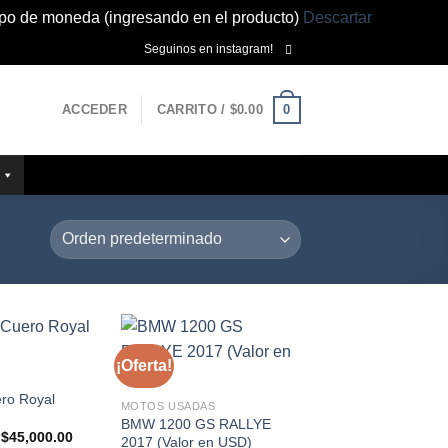
ipo de moneda (ingresando en el producto)
Descartar
Seguinos en instagram!
0
ACCEDER
CARRITO /
$
0.00
¡Oferta!
ero Royal
MOTOS USADAS
BMW 1200 GS RALLYE
El
El
$
45,000.00
2017 (Valor en USD)