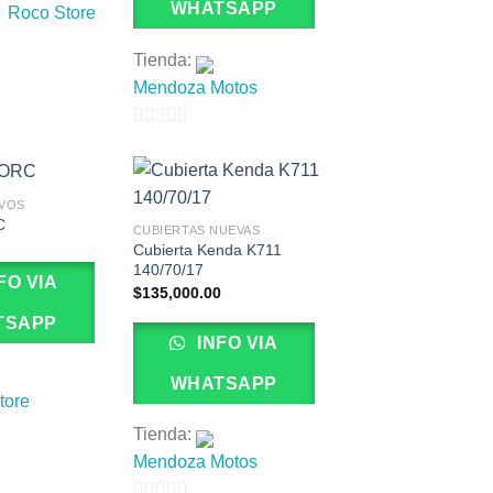
WHATSAPP
Roco Store
Tienda:
Mendoza Motos
0
de
5
VOS
C
CUBIERTAS NUEVAS
Cubierta Kenda K711
140/70/17
FO VIA
$
135,000.00
TSAPP
INFO VIA
WHATSAPP
tore
Tienda:
Mendoza Motos