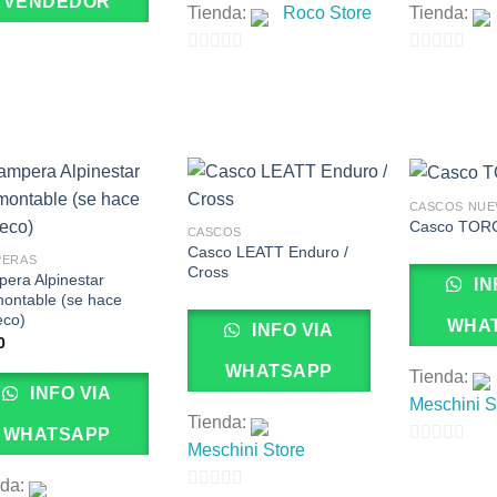
VENDEDOR
Tienda:
Roco Store
Tienda:
0
0
de
de
5
5
CASCOS NUE
Casco TOR
CASCOS
Casco LEATT Enduro /
PERAS
Cross
era Alpinestar
IN
ontable (se hace
eco)
WHA
INFO VIA
0
WHATSAPP
Tienda:
INFO VIA
Meschini S
Tienda:
WHATSAPP
Meschini Store
0
nda:
de