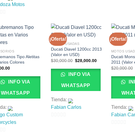
0
doza Motos
5
de
5
¡Oferta!
¡Oferta!
MOTOS USADAS
Ducati Diavel 1200cc 2013
ESORIOS
MOTOS USAD
(Valor en USD)
emanos Tipo Aletitas
Ducati Mons
El
El
$
30,000.00
$
28,000.00
arios Colores
2011 (Valor
precio
precio
00.00
$
20,000.00
original
actual
era:
es:
INFO VIA
$30,000.00.
$28,000.00.
INFO VIA
IN
WHATSAPP
WHATSAPP
WHA
Tienda:
nda:
Fabian Carlos
Tienda:
ngo Custom
Fabian Car
0
rcycles
de
0