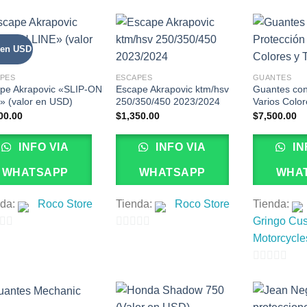
5
de
5
 en USD
PES
ESCAPES
GUANTES
pe Akrapovic «SLIP-ON
Escape Akrapovic ktm/hsv
Guantes con
» (valor en USD)
250/350/450 2023/2024
Varios Color
00.00
$
1,350.00
$
7,500.00
INFO VIA
INFO VIA
IN
WHATSAPP
WHATSAPP
WHA
nda:
Roco Store
Tienda:
Roco Store
Tienda:
Gringo Cu
0
Motorcycle
de
5
0
de
5