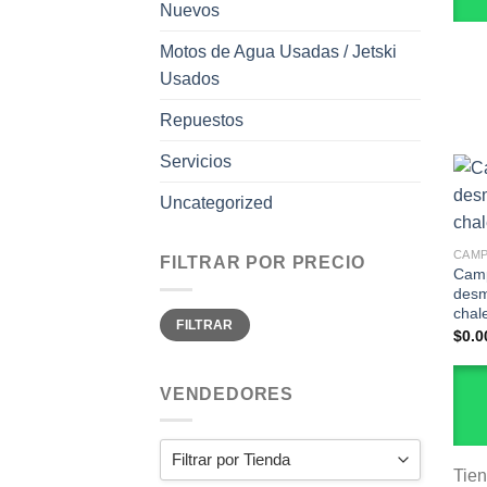
Nuevos
Motos de Agua Usadas / Jetski
Usados
Repuestos
Servicios
Uncategorized
CAM
FILTRAR POR PRECIO
Camp
desm
chal
Precio
Precio
FILTRAR
mínimo
máximo
$
0.0
VENDEDORES
Tie