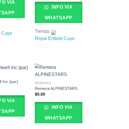
FO VIA
INFO VIA
TSAPP
WHATSAPP
Tienda:
i Cuyo
Royal Enfield Cuyo
0
de
5
l Inc (par)
REMERAS
Remera ALPINESTARS
$
0.00
FO VIA
INFO VIA
TSAPP
WHATSAPP