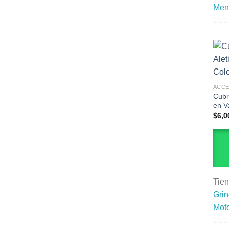
Men
0
de
5
ACC
Cubr
en V
$
6,0
Tie
Gri
Moto