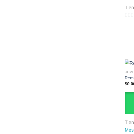
Tie
0
de
5
REM
Rem
$
0.0
Tie
Mesc