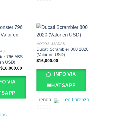
0
de
5
MOTOS USADAS
Ducati Scrambler 800 2020
AS
(Valor en USD)
ter 796 ABS
$
16,000.00
 en USD)
El
El
$
18,000.00
precio
precio
INFO VIA
original
actual
era:
es:
FO VIA
$20,000.00.
$18,000.00.
WHATSAPP
TSAPP
Tienda:
Leo Lorenzo
0
los
de
5