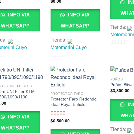
0
$
0.00
IN
WHA
INFO VIA
INFO VIA
WHATSAPP
WHATSAPP
Tienda:
Motomorin
nda:
Tienda:
omorini Cuyo
Motomorini Cuyo
0
de
0
5
de
5
PUÑOS
Puños Bitwel
ROS Y PREFILTROS
$
3,800.00
ltro UNI Filter KTM
PROTECTOR FARO
890/1090/1190
Protector Faro Redondo
.00
IN
ideal Royal Enfield
WHA
INFO VIA
Valorado
$
6,500.00
con
5.00
de
WHATSAPP
Tienda:
5