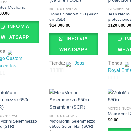
NTES
tes Mechanic
MOTOS USADAS
INDUMENTAR
00.00
Honda Shadow 750 (Valor
Jean Negro
en USD)
proteccione
$
14,000.00
$
120,000.0
INFO VIA
WHATSAPP
INFO VIA
IN
WHATSAPP
WHA
nda:
ngo Custom
Tienda:
Jessi
Tienda:
rcycles
Royal Enfi
0
de
0
5
de
5
MOTOS NUEV
MotoMorini
S NUEVAS
MOTOS NUEVAS
$
0.00
Morini Seiemmezzo
MotoMorini Seiemmezzo
c (STR)
650cc Scrambler (SCR)