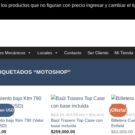
s productos que no figuran con precio ingresar y cambiar el t
res Mecánicos
Locales
Contacto
Ser Cliente
Mi Tienda
IQUETADOS “MOTOSHOP”
¡Oferta!
 en USD
ESORIOS
BAÚLES, ALFORJAS Y BOLSOS
ACCESORIOS
nto bajo Ktm 790 (Valor
Baúl Trasero Top Case con
Billetera Cu
SD)
base incluída
Enfield
.00
$
259,000.00
$
52,000.00