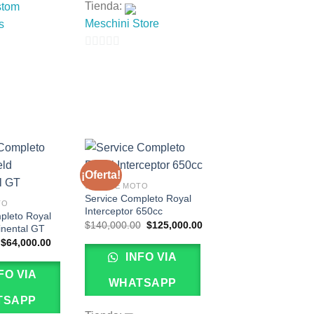
Tienda:
stom
Meschini Store
s
0
de
5
¡Oferta!
SERVICE MOTO
Service Completo Royal
TO
Interceptor 650cc
pleto Royal
El
El
$
140,000.00
$
125,000.00
inental GT
precio
precio
El
El
$
64,000.00
original
actual
precio
precio
era:
es:
INFO VIA
original
actual
$140,000.00.
$125,000.00.
era:
es:
FO VIA
$70,000.00.
$64,000.00.
WHATSAPP
TSAPP