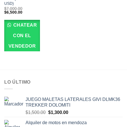
USD)
$
7,000.00
El
El
$
6,500.00
precio
precio
original
actual
era:
es:
CHATEAR
$7,000.00.
$6,500.00.
CON EL
VENDEDOR
LO ÚLTIMO
JUEGO MALETAS LATERALES GIVI DLMK36
TREKKER DOLOMITI
El
El
$
1,500.00
$
1,300.00
precio
precio
Alquiler de motos en mendoza
original
actual