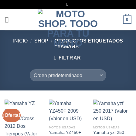
Saltar
al
contenido
0
INICIO
/
SHOP
/
PRODUCTOS ETIQUETADOS
“YAMAHA”
FILTRAR
¡Oferta!
MOTOS USADAS
MOTOS USADAS
Yamaha YZ450F
Yamaha yzf 250