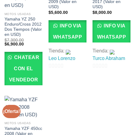
2009 (Valor en
2017 (Valor en
USD)
USD)
$
5,600.00
$
8,000.00
MOTOS USADAS
Yamaha YZ 250
Enduro/Cross 2012
INFO VIA
INFO VIA
Dos Tiempos (Valor
en USD)
WHATSAPP
WHATSAPP
$
7,300.00
El
El
$
6,900.00
precio
precio
Tienda:
Tienda:
original
actual
era:
es:
CHATEAR
Leo Lorenzo
Turco Abraham
$7,300.00.
$6,900.00.
CON EL
0
0
VENDEDOR
de
de
5
5
¡Oferta!
MOTOS USADAS
Yamaha YZF 450cc
2008 (Valor en