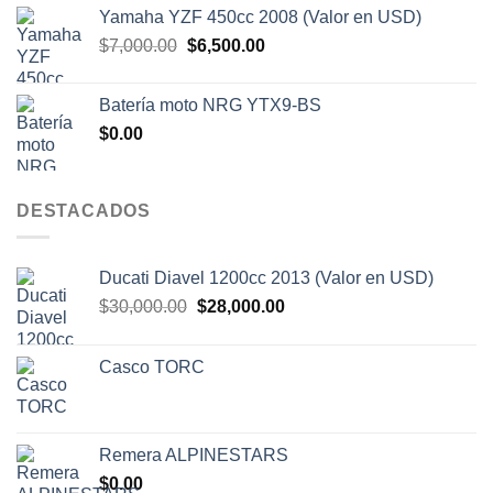
original
actual
Yamaha YZF 450cc 2008 (Valor en USD)
era:
es:
El
El
$
7,000.00
$
6,500.00
$4,000.00.
$3,500.00.
precio
precio
original
actual
Batería moto NRG YTX9-BS
era:
es:
$
0.00
$7,000.00.
$6,500.00.
DESTACADOS
Ducati Diavel 1200cc 2013 (Valor en USD)
El
El
$
30,000.00
$
28,000.00
precio
precio
original
actual
Casco TORC
era:
es:
$30,000.00.
$28,000.00.
Remera ALPINESTARS
$
0.00