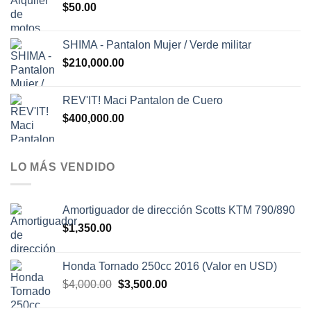
$
50.00
era:
es:
$1,500.00.
$1,300.00.
SHIMA - Pantalon Mujer / Verde militar
$
210,000.00
REV'IT! Maci Pantalon de Cuero
$
400,000.00
LO MÁS VENDIDO
Amortiguador de dirección Scotts KTM 790/890
$
1,350.00
Honda Tornado 250cc 2016 (Valor en USD)
El
El
$
4,000.00
$
3,500.00
precio
precio