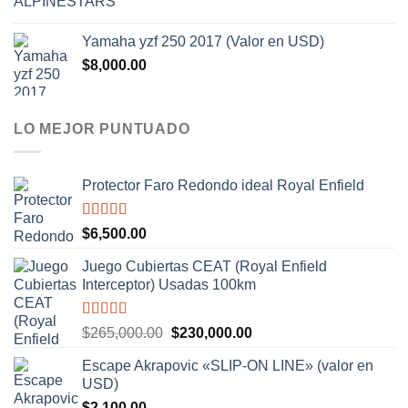
Yamaha yzf 250 2017 (Valor en USD)
$
8,000.00
LO MEJOR PUNTUADO
Protector Faro Redondo ideal Royal Enfield
Valorado
$
6,500.00
con
5.00
de
5
Juego Cubiertas CEAT (Royal Enfield
Interceptor) Usadas 100km
Valorado
El
El
$
265,000.00
$
230,000.00
con
5.00
de
precio
precio
5
Escape Akrapovic «SLIP-ON LINE» (valor en
original
actual
USD)
era:
es:
$
2,100.00