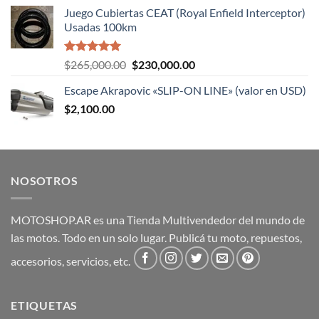
de 5
Juego Cubiertas CEAT (Royal Enfield Interceptor)
Usadas 100km
Valorado
El
El
$
265,000.00
$
230,000.00
con
5.00
precio
precio
de 5
Escape Akrapovic «SLIP-ON LINE» (valor en USD)
original
actual
$
2,100.00
era:
es:
$265,000.00.
$230,000.00.
NOSOTROS
MOTOSHOP.AR es una Tienda Multivendedor del mundo de
las motos. Todo en un solo lugar. Publicá tu moto, repuestos,
accesorios, servicios, etc.
ETIQUETAS