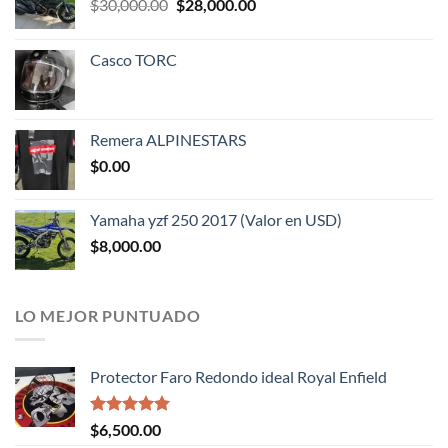
El
El
$
30,000.00
$
28,000.00
precio
precio
original
actual
Casco TORC
era:
es:
$30,000.00.
$28,000.00.
Remera ALPINESTARS
$
0.00
Yamaha yzf 250 2017 (Valor en USD)
$
8,000.00
LO MEJOR PUNTUADO
Protector Faro Redondo ideal Royal Enfield
Valorado
$
6,500.00
con
5.00