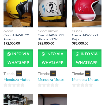
CASCOS
CASCOS NUEVOS
CASCOS
Casco HAWK 721
Casco HAWK 721
Casco HAWK 721
Amarillo
Blanco 380W
Rojo
$
92,000.00
$
92,000.00
$
92,000.00
INFO VIA
INFO VIA
INFO VIA
WHATSAPP
WHATSAPP
WHATSAPP
Tienda:
Tienda:
Tienda:
Mendoza Motos
Mendoza Motos
Mendoza Motos
0
0
0
de
de
de
5
5
5