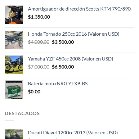
Amortiguador de dirección Scotts KTM 790/890
$
1,350.00
Honda Tornado 250cc 2016 (Valor en USD)
El
El
$
4,000.00
$
3,500.00
precio
precio
original
actual
Yamaha YZF 450cc 2008 (Valor en USD)
era:
es:
El
El
$
7,000.00
$
6,500.00
$4,000.00.
$3,500.00.
precio
precio
original
actual
Batería moto NRG YTX9-BS
era:
es:
$
0.00
$7,000.00.
$6,500.00.
DESTACADOS
Ducati Diavel 1200cc 2013 (Valor en USD)