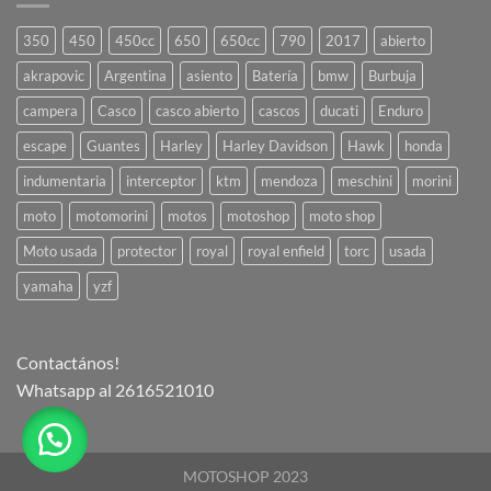
350
450
450cc
650
650cc
790
2017
abierto
akrapovic
Argentina
asiento
Batería
bmw
Burbuja
campera
Casco
casco abierto
cascos
ducati
Enduro
escape
Guantes
Harley
Harley Davidson
Hawk
honda
indumentaria
interceptor
ktm
mendoza
meschini
morini
moto
motomorini
motos
motoshop
moto shop
Moto usada
protector
royal
royal enfield
torc
usada
yamaha
yzf
Contactános!
Whatsapp al 2616521010
MOTOSHOP 2023