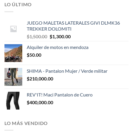
LO ÚLTIMO
JUEGO MALETAS LATERALES GIVI DLMK36
TREKKER DOLOMITI
El
El
$
1,500.00
$
1,300.00
precio
precio
Alquiler de motos en mendoza
original
actual
$
50.00
era:
es:
$1,500.00.
$1,300.00.
SHIMA - Pantalon Mujer / Verde militar
$
210,000.00
REV'IT! Maci Pantalon de Cuero
$
400,000.00
LO MÁS VENDIDO