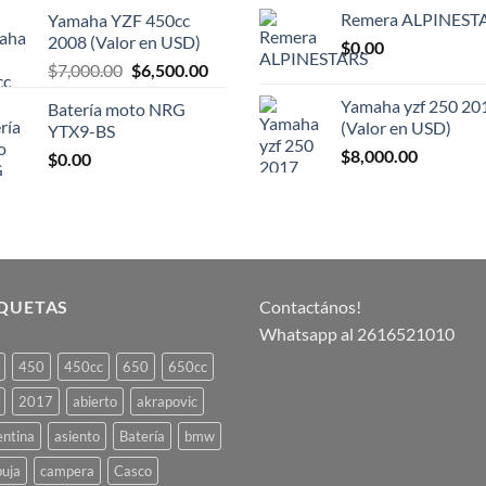
precio
precio
Remera ALPINEST
Yamaha YZF 450cc
original
actual
2008 (Valor en USD)
$
0.00
era:
es:
El
El
$
7,000.00
$
6,500.00
$4,000.00.
$3,500.00.
precio
precio
Yamaha yzf 250 20
Batería moto NRG
original
actual
(Valor en USD)
YTX9-BS
era:
es:
$
8,000.00
$
0.00
$7,000.00.
$6,500.00.
IQUETAS
Contactános!
Whatsapp al 2616521010
450
450cc
650
650cc
2017
abierto
akrapovic
entina
asiento
Batería
bmw
buja
campera
Casco