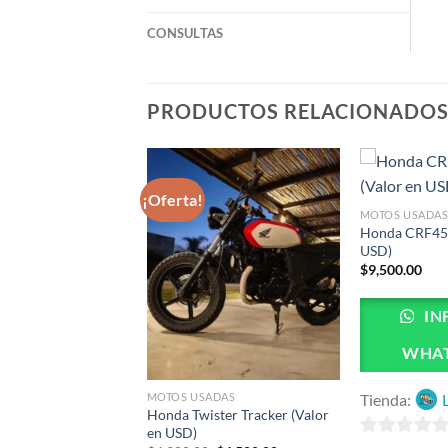
CONSULTAS
PRODUCTOS RELACIONADO
¡Oferta!
ADAS
MOTOS USADA
dow 750 (Valor en
Honda CRF450
USD)
0
$
9,500.00
INFO VIA
IN
ATSAPP
WHA
MOTOS USADAS
Jessi
Tienda:
Honda Twister Tracker (Valor
en USD)