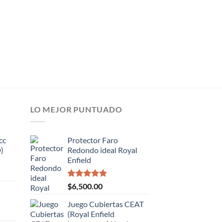
de
5
LO MEJOR PUNTUADO
cc
Protector Faro
)
Redondo ideal Royal
Enfield
Valorado
$
6,500.00
con
5.00
de 5
Juego Cubiertas CEAT
(Royal Enfield
.00.