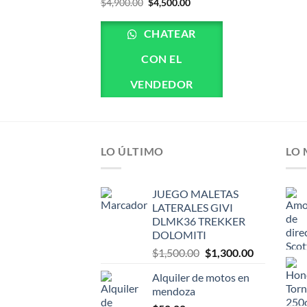
0
El
El
$
4,900.00
$
4,500.00
precio
precio
de
original
actual
era:
es:
CHATEAR
5
$4,900.00.
$4,500.00.
CON EL
VENDEDOR
LO ÚLTIMO
LO
JUEGO MALETAS
LATERALES GIVI
DLMK36 TREKKER
DOLOMITI
El
El
$
1,500.00
$
1,300.00
precio
precio
Alquiler de motos en
original
actual
mendoza
era:
es: