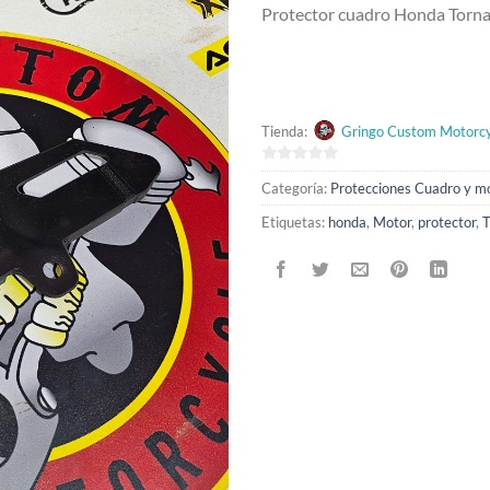
Protector cuadro Honda Torn
original
era:
$7,200.0
Tienda:
Gringo Custom Motorcy
0
Categoría:
Protecciones Cuadro y m
de
5
Etiquetas:
honda
,
Motor
,
protector
,
T