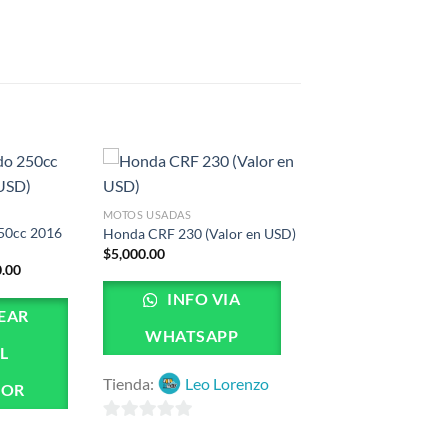
MOTOS USADAS
50cc 2016
Honda CRF 230 (Valor en USD)
$
5,000.00
El
0.00
precio
al
actual
INFO VIA
es:
EAR
.00.
$3,500.00.
WHATSAPP
L
Tienda:
Leo Lorenzo
DOR
0