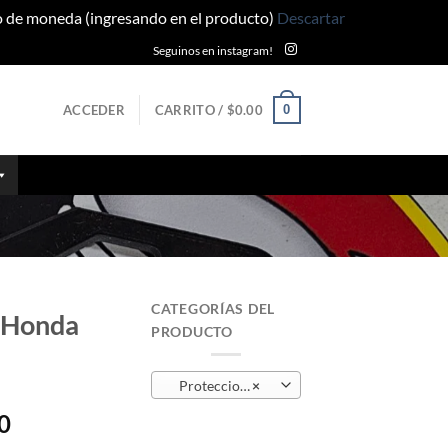
po de moneda (ingresando en el producto)
Descartar
Seguinos en instagram!
0
ACCEDER
CARRITO /
$
0.00
CATEGORÍAS DEL
o Honda
PRODUCTO
Protecciones Cuadro y motor
×
El
0
precio