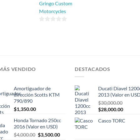
Gringo Custom
Motorcycles
0
de
5
 MÁS VENDIDO
DESTACADOS
Amortiguador de
Ducati Diavel 1200
dirección Scotts KTM
2013 (Valor en USD
790/890
$
30,000.00
$
1,350.00
El
El
$
28,000.00
precio
precio
Honda Tornado 250cc
Casco TORC
original
actual
2016 (Valor en USD)
era:
es:
El
El
$
4,000.00
$
3,500.00
$30,000.00.
$28,000