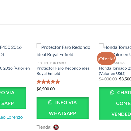
S
¡Oferta!
S
PROTECTOR FARO
MOTOS USADAS
 2016 (Valor en
Protector Faro Redondo ideal
Honda Tornado 2
Royal Enfield
(Valor en USD)
El
$
4,000.00
$
3,50
precio
origin
Valorado
$
6,500.00
era:
FO VIA
CHAT
con
5.00
$4,000
de 5
INFO VIA
TSAPP
CON E
WHATSAPP
VENDE
Leo Lorenzo
Tienda: