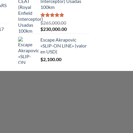
Interceptor) Usadas
ARS
100km
Valorado
$
265,000.00
con
5.00
El
El
17
$
230,000.00
de 5
precio
precio
Escape Akrapovic
original
actual
«SLIP-ON LINE» (valor
era:
es:
en USD)
$265,000.00.
$230,000.00.
$
2,100.00