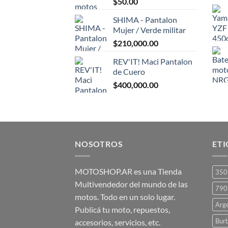
$
50.00
$1,500.00.
$1,300.00.
SHIMA - Pantalon
Mujer / Verde militar
$
210,000.00
REV'IT! Maci Pantalon
de Cuero
$
400,000.00
NOSOTROS
ET
MOTOSHOP.AR es una Tienda
350
Multivendedor del mundo de las
790
motos. Todo en un solo lugar.
Arg
Publicá tu moto, repuestos,
Bur
accesorios, servicios, etc.