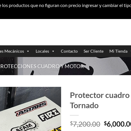
los productos que no figuran con precio ingresar y cambiar el ti
res Mecánicos
Locales
Contacto
Ser Cliente
Mi Tienda
PROTECCIONES CUADRO Y MOTOR
Protector cuadr
Tornado
El
7,200.00
6,000.0
$
$
precio