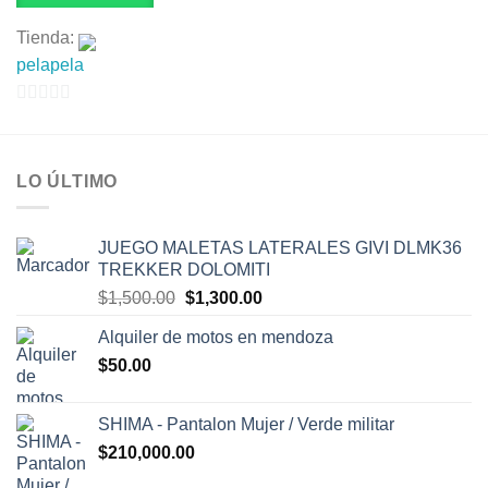
Tienda:
pelapela
0
de
5
LO ÚLTIMO
JUEGO MALETAS LATERALES GIVI DLMK36
TREKKER DOLOMITI
El
El
$
1,500.00
$
1,300.00
precio
precio
Alquiler de motos en mendoza
original
actual
$
50.00
era:
es:
$1,500.00.
$1,300.00.
SHIMA - Pantalon Mujer / Verde militar
$
210,000.00