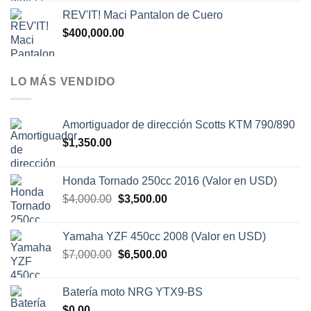
REV'IT! Maci Pantalon de Cuero
$
400,000.00
LO MÁS VENDIDO
Amortiguador de dirección Scotts KTM 790/890
$
1,350.00
Honda Tornado 250cc 2016 (Valor en USD)
El
El
$
4,000.00
$
3,500.00
precio
precio
original
actual
Yamaha YZF 450cc 2008 (Valor en USD)
era:
es:
El
El
$
7,000.00
$
6,500.00
$4,000.00.
$3,500.00.
precio
precio
original
actual
Batería moto NRG YTX9-BS
era:
es:
$
0.00