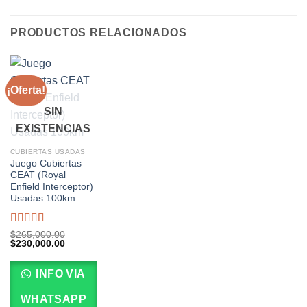
PRODUCTOS RELACIONADOS
¡Oferta!
SIN
EXISTENCIAS
CUBIERTAS USADAS
Juego Cubiertas
CEAT (Royal
Enfield Interceptor)
Usadas 100km
Valorado
$
265,000.00
El
El
$
230,000.00
con
5.00
de
precio
precio
5
original
actual
era:
es:
INFO VIA
$265,000.00.
$230,000.00.
WHATSAPP