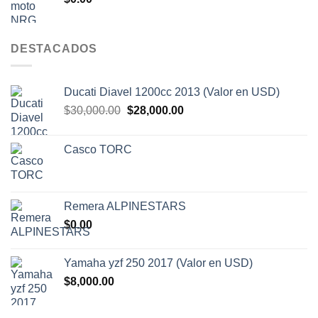
$7,000.00.
$6,500.00.
DESTACADOS
Ducati Diavel 1200cc 2013 (Valor en USD)
El
El
$
30,000.00
$
28,000.00
precio
precio
original
actual
Casco TORC
era:
es:
$30,000.00.
$28,000.00.
Remera ALPINESTARS
$
0.00
Yamaha yzf 250 2017 (Valor en USD)
$
8,000.00