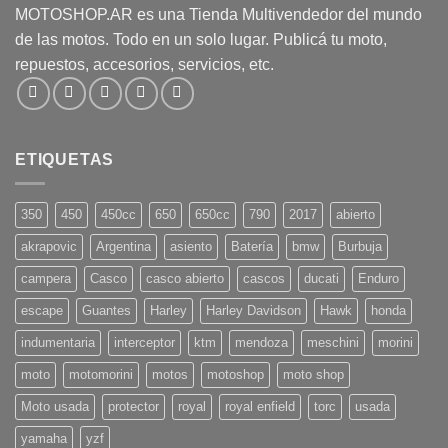
MOTOSHOP.AR es una Tienda Multivendedor del mundo
de las motos. Todo en un solo lugar. Publicá tu moto,
repuestos, accesorios, servicios, etc.
ETIQUETAS
350
450
450cc
650
650cc
790
2017
abierto
akrapovic
Argentina
asiento
Batería
bmw
Burbuja
campera
Casco
casco abierto
cascos
ducati
Enduro
escape
Guantes
Harley
Harley Davidson
Hawk
honda
indumentaria
interceptor
ktm
mendoza
meschini
morini
moto
motomorini
motos
motoshop
moto shop
Moto usada
protector
royal
royal enfield
torc
usada
yamaha
yzf