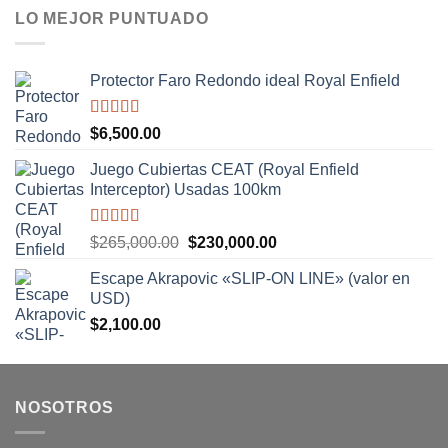
LO MEJOR PUNTUADO
Protector Faro Redondo ideal Royal Enfield
Valorado
$
6,500.00
con
5.00
de
5
Juego Cubiertas CEAT (Royal Enfield
Interceptor) Usadas 100km
Valorado
El
El
$
265,000.00
$
230,000.00
con
5.00
de
precio
precio
5
Escape Akrapovic «SLIP-ON LINE» (valor en
original
actual
USD)
era:
es:
$
2,100.00
$265,000.00.
$230,000.00.
NOSOTROS