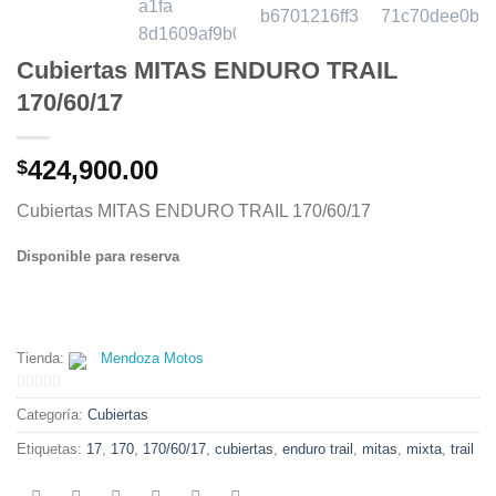
Cubiertas MITAS ENDURO TRAIL
170/60/17
424,900.00
$
Cubiertas MITAS ENDURO TRAIL 170/60/17
Disponible para reserva
Tienda:
Mendoza Motos
0
Categoría:
Cubiertas
de
5
Etiquetas:
17
,
170
,
170/60/17
,
cubiertas
,
enduro trail
,
mitas
,
mixta
,
trail