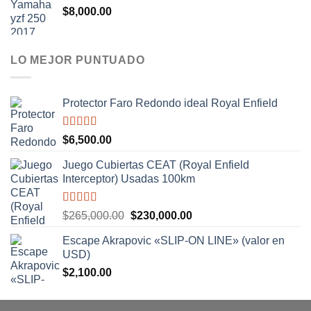
$
8,000.00
LO MEJOR PUNTUADO
Protector Faro Redondo ideal Royal Enfield
Valorado
$
6,500.00
con
5.00
de
5
Juego Cubiertas CEAT (Royal Enfield
Interceptor) Usadas 100km
Valorado
El
El
$
265,000.00
$
230,000.00
con
5.00
de
precio
precio
5
Escape Akrapovic «SLIP-ON LINE» (valor en
original
actual
USD)
era:
es:
$
2,100.00
$265,000.00.
$230,000.00.