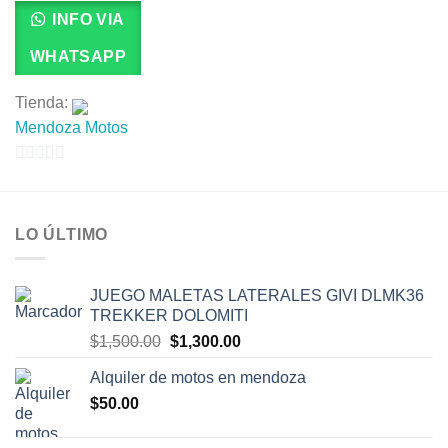
INFO VIA
WHATSAPP
Tienda:
Mendoza Motos
0
de
5
LO ÚLTIMO
JUEGO MALETAS LATERALES GIVI DLMK36
TREKKER DOLOMITI
El
El
$
1,500.00
$
1,300.00
precio
precio
Alquiler de motos en mendoza
original
actual
$
50.00
era:
es:
$1,500.00.
$1,300.00.