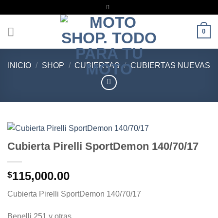
Saltar
al
contenido
0
INICIO
/
SHOP
/
CUBIERTAS
/
CUBIERTAS NUEVAS
Cubierta Pirelli SportDemon 140/70/17
115,000.00
$
Cubierta Pirelli SportDemon 140/70/17
Benelli 251 y otras