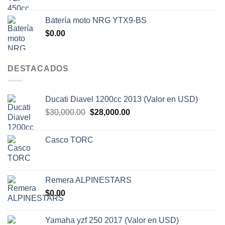
precio
precio
original
actual
Batería moto NRG YTX9-BS
era:
es:
$
0.00
$7,000.00.
$6,500.00.
DESTACADOS
Ducati Diavel 1200cc 2013 (Valor en USD)
El
El
$
30,000.00
$
28,000.00
precio
precio
original
actual
Casco TORC
era:
es:
$30,000.00.
$28,000.00.
Remera ALPINESTARS
$
0.00
Yamaha yzf 250 2017 (Valor en USD)