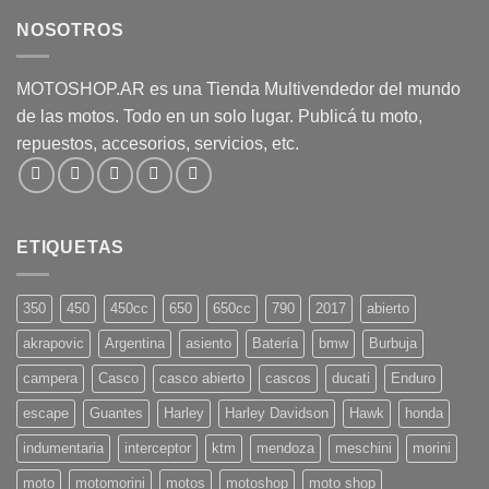
NOSOTROS
MOTOSHOP.AR es una Tienda Multivendedor del mundo
de las motos. Todo en un solo lugar. Publicá tu moto,
repuestos, accesorios, servicios, etc.
ETIQUETAS
350
450
450cc
650
650cc
790
2017
abierto
akrapovic
Argentina
asiento
Batería
bmw
Burbuja
campera
Casco
casco abierto
cascos
ducati
Enduro
escape
Guantes
Harley
Harley Davidson
Hawk
honda
indumentaria
interceptor
ktm
mendoza
meschini
morini
moto
motomorini
motos
motoshop
moto shop