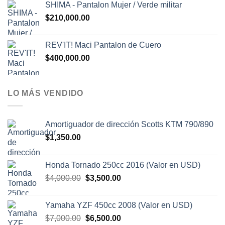
SHIMA - Pantalon Mujer / Verde militar
$
210,000.00
REV'IT! Maci Pantalon de Cuero
$
400,000.00
LO MÁS VENDIDO
Amortiguador de dirección Scotts KTM 790/890
$
1,350.00
Honda Tornado 250cc 2016 (Valor en USD)
El
El
$
4,000.00
$
3,500.00
precio
precio
original
actual
Yamaha YZF 450cc 2008 (Valor en USD)
era:
es:
El
El
$
7,000.00
$
6,500.00
$4,000.00.
$3,500.00.