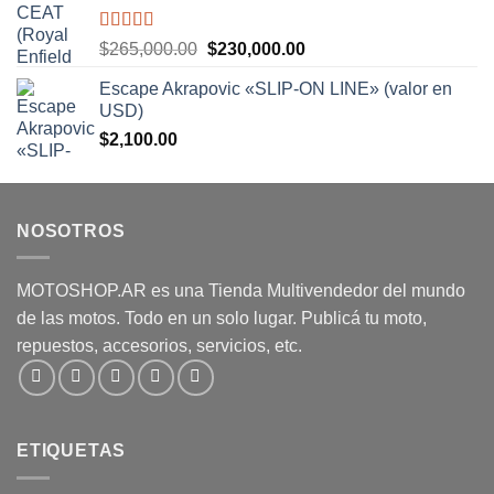
Valorado
El
El
$
265,000.00
$
230,000.00
con
5.00
de
precio
precio
5
Escape Akrapovic «SLIP-ON LINE» (valor en
original
actual
USD)
era:
es:
$
2,100.00
$265,000.00.
$230,000.00.
NOSOTROS
MOTOSHOP.AR es una Tienda Multivendedor del mundo
de las motos. Todo en un solo lugar. Publicá tu moto,
repuestos, accesorios, servicios, etc.
ETIQUETAS