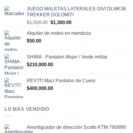
JUEGO MALETAS LATERALES GIVI DLMK36
TREKKER DOLOMITI
El
El
$
1,500.00
$
1,300.00
precio
precio
Alquiler de motos en mendoza
original
actual
$
50.00
era:
es:
$1,500.00.
$1,300.00.
SHIMA - Pantalon Mujer / Verde militar
$
210,000.00
REV'IT! Maci Pantalon de Cuero
$
400,000.00
LO MÁS VENDIDO
Amortiguador de dirección Scotts KTM 790/890