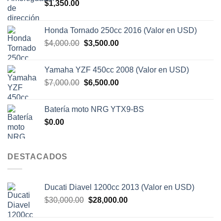
$
1,350.00
Honda Tornado 250cc 2016 (Valor en USD)
El
El
$
4,000.00
$
3,500.00
precio
precio
original
actual
Yamaha YZF 450cc 2008 (Valor en USD)
era:
es:
El
El
$
7,000.00
$
6,500.00
$4,000.00.
$3,500.00.
precio
precio
original
actual
Batería moto NRG YTX9-BS
era:
es:
$
0.00
$7,000.00.
$6,500.00.
DESTACADOS
Ducati Diavel 1200cc 2013 (Valor en USD)
El
El
$
30,000.00
$
28,000.00
precio
precio
original
actual