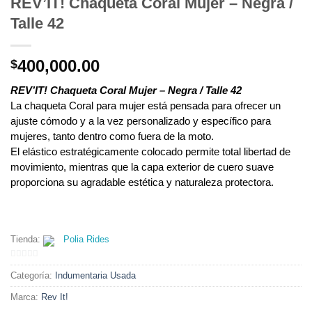
REV’IT! Chaqueta Coral Mujer – Negra /
Talle 42
400,000.00
$
REV’IT! Chaqueta Coral Mujer – Negra / Talle 42
La chaqueta Coral para mujer está pensada para ofrecer un
ajuste cómodo y a la vez personalizado y específico para
mujeres, tanto dentro como fuera de la moto.
El elástico estratégicamente colocado permite total libertad de
movimiento, mientras que la capa exterior de cuero suave
proporciona su agradable estética y naturaleza protectora.
Tienda:
Polia Rides
0
Categoría:
Indumentaria Usada
de
5
Marca:
Rev It!