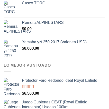
Casco TORC
era:
es:
$30,000.00.
$28,000.00.
Remera ALPINESTARS
$
0.00
Yamaha yzf 250 2017 (Valor en USD)
$
8,000.00
LO MEJOR PUNTUADO
Protector Faro Redondo ideal Royal Enfield
Valorado
$
6,500.00
con
5.00
de
5
Juego Cubiertas CEAT (Royal Enfield
Interceptor) Usadas 100km