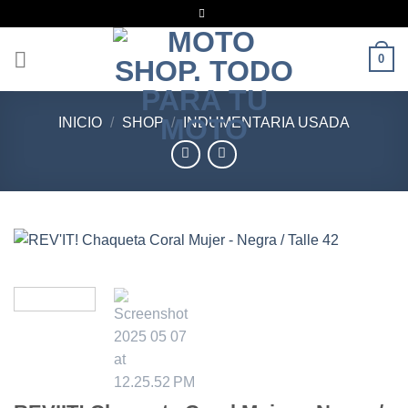
Saltar
al
contenido
0
INICIO
/
SHOP
/
INDUMENTARIA USADA