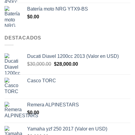
original
actual
Batería moto NRG YTX9-BS
era:
es:
$
0.00
$7,000.00.
$6,500.00.
DESTACADOS
Ducati Diavel 1200cc 2013 (Valor en USD)
El
El
$
30,000.00
$
28,000.00
precio
precio
original
actual
Casco TORC
era:
es:
$30,000.00.
$28,000.00.
Remera ALPINESTARS
$
0.00
Yamaha yzf 250 2017 (Valor en USD)