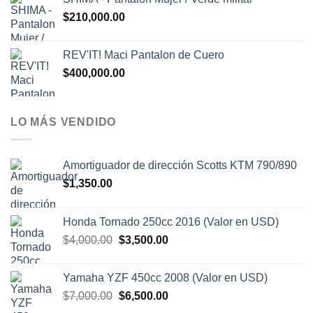
$
210,000.00
REV'IT! Maci Pantalon de Cuero
$
400,000.00
LO MÁS VENDIDO
Amortiguador de dirección Scotts KTM 790/890
$
1,350.00
Honda Tornado 250cc 2016 (Valor en USD)
El
El
$
4,000.00
$
3,500.00
precio
precio
original
actual
Yamaha YZF 450cc 2008 (Valor en USD)
era:
es:
El
El
$
7,000.00
$
6,500.00
$4,000.00.
$3,500.00.
precio
precio