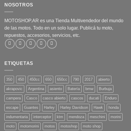
NOSOTROS
MOTOSHOP.AR es una Tienda Multivendedor del mundo
de las motos. Todo en un solo lugar. Publicá tu moto,
repuestos, accesorios, servicios, etc.
ETIQUETAS
350
450
450cc
650
650cc
790
2017
abierto
akrapovic
Argentina
asiento
Batería
bmw
Burbuja
campera
Casco
casco abierto
cascos
ducati
Enduro
escape
Guantes
Harley
Harley Davidson
Hawk
honda
indumentaria
interceptor
ktm
mendoza
meschini
morini
moto
motomorini
motos
motoshop
moto shop