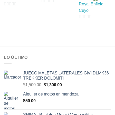
Royal Enfield
0
0
Cuyo
de
de
5
5
0
de
5
LO ÚLTIMO
JUEGO MALETAS LATERALES GIVI DLMK36
TREKKER DOLOMITI
El
El
$
1,500.00
$
1,300.00
precio
precio
Alquiler de motos en mendoza
original
actual
$
50.00
era:
es:
$1,500.00.
$1,300.00.
SHIMA - Pantalon Mujer / Verde militar