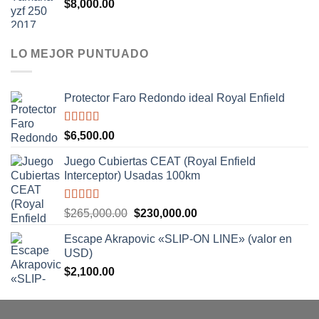
$
8,000.00
LO MEJOR PUNTUADO
Protector Faro Redondo ideal Royal Enfield
Valorado
$
6,500.00
con
5.00
de
5
Juego Cubiertas CEAT (Royal Enfield
Interceptor) Usadas 100km
Valorado
El
El
$
265,000.00
$
230,000.00
con
5.00
de
precio
precio
5
Escape Akrapovic «SLIP-ON LINE» (valor en
original
actual
USD)
era:
es:
$
2,100.00
$265,000.00.
$230,000.00.