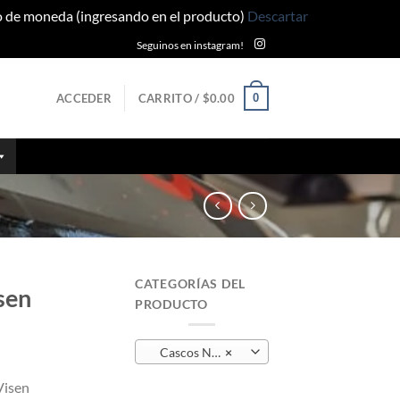
po de moneda (ingresando en el producto)
Descartar
Seguinos en instagram!
0
ACCEDER
CARRITO /
$
0.00
CATEGORÍAS DEL
sen
PRODUCTO
Cascos Nuevos
×
Visen