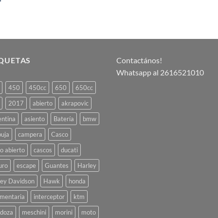
IQUETAS
Contactános!
Whatsapp al 2616521010
450
450cc
650
650cc
2017
abierto
akrapovic
entina
asiento
Batería
bmw
buja
campera
Casco
o abierto
cascos
ducati
uro
escape
Guantes
Harley
ley Davidson
Hawk
honda
umentaria
interceptor
ktm
doza
meschini
morini
moto