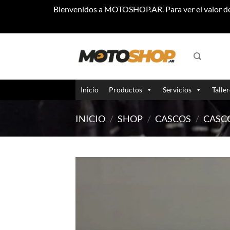
Bienvenidos a MOTOSHOP.AR. Para ver el valor de 
Saltar
al
contenido
Inicio
Productos
Servicios
Talle
INICIO
/
SHOP
/
CASCOS
/
CASC