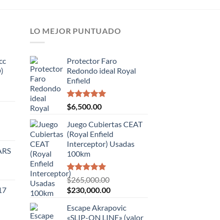
de
5
LO MEJOR PUNTUADO
cc
Protector Faro
)
Redondo ideal Royal
Enfield
Valorado
$
6,500.00
con
5.00
de 5
Juego Cubiertas CEAT
(Royal Enfield
.00.
Interceptor) Usadas
ARS
100km
Valorado
$
265,000.00
con
5.00
El
El
17
$
230,000.00
de 5
precio
precio
Escape Akrapovic
original
actual
«SLIP-ON LINE» (valor