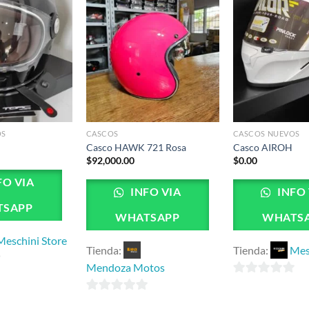
OS
CASCOS
CASCOS NUEVOS
Casco HAWK 721 Rosa
Casco AIROH
$
92,000.00
$
0.00
FO VIA
INFO VIA
INFO 
TSAPP
WHATSAPP
WHATS
Meschini Store
Tienda:
Tienda:
Mes
Mendoza Motos
0
0
de