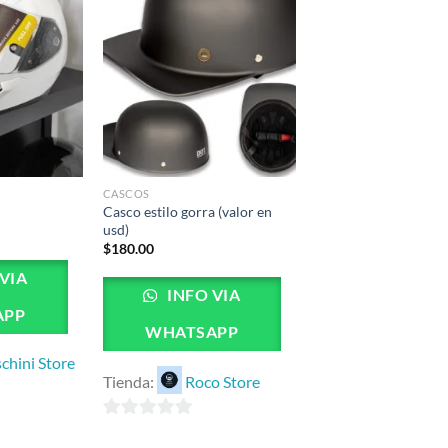
CASCOS
Casco estilo gorra (valor en
usd)
$
180.00
VIA
INFO VIA
APP
WHATSAPP
chini Store
Tienda:
Roco Store
0