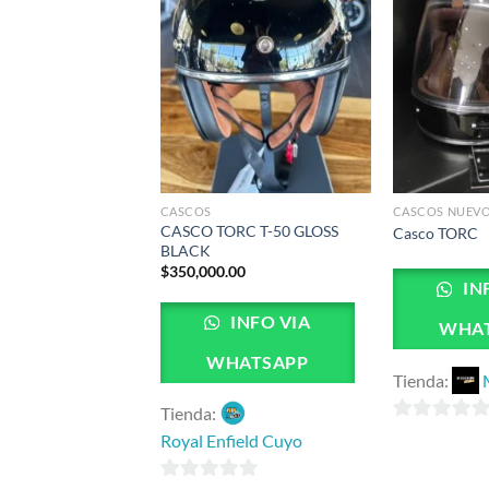
ilo gorra homologado
sd)
INFO VIA
ATSAPP
CASCOS
CASCOS NUEV
Roco Store
CASCO TORC T-50 GLOSS
Casco TORC
BLACK
$
350,000.00
IN
INFO VIA
WHA
WHATSAPP
Tienda:
Tienda:
0
Royal Enfield Cuyo
de
5