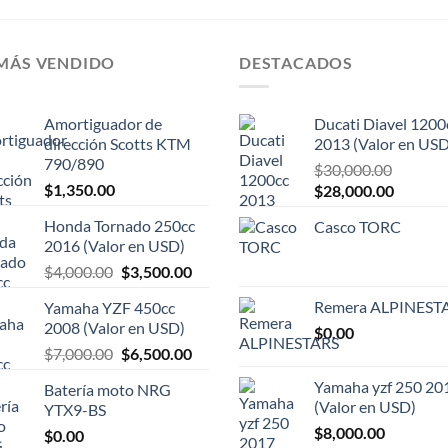
de
5
5
 MÁS VENDIDO
DESTACADOS
Amortiguador de
Ducati Diavel 1200
dirección Scotts KTM
2013 (Valor en USD
790/890
$
30,000.00
$
1,350.00
El
El
$
28,000.00
precio
precio
Honda Tornado 250cc
Casco TORC
original
actual
2016 (Valor en USD)
era:
es:
El
El
$
4,000.00
$
3,500.00
$30,000.00.
$28,000
precio
precio
Remera ALPINEST
Yamaha YZF 450cc
original
actual
2008 (Valor en USD)
$
0.00
era:
es:
El
El
$
7,000.00
$
6,500.00
$4,000.00.
$3,500.00.
precio
precio
Yamaha yzf 250 20
Batería moto NRG
original
actual
(Valor en USD)
YTX9-BS
era:
es:
$
8,000.00
$
0.00
$7,000.00.
$6,500.00.