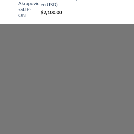
era:
es:
en USD)
$265,000.00.
$230,000.00.
$
2,100.00