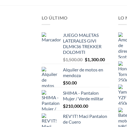
0
de
5
LO ÚLTIMO
LO
JUEGO MALETAS
LATERALES GIVI
DLMK36 TREKKER
DOLOMITI
El
El
$
1,500.00
$
1,300.00
precio
precio
Alquiler de motos en
original
actual
mendoza
era:
es:
$
50.00
$1,500.00.
$1,300.00.
SHIMA - Pantalon
Mujer / Verde militar
$
210,000.00
REV'IT! Maci Pantalon
de Cuero