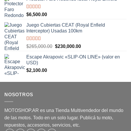
Valorado
$
6,500.00
con
5.00
de
5
Juego Cubiertas CEAT (Royal Enfield
Interceptor) Usadas 100km
Valorado
El
El
$
265,000.00
$
230,000.00
con
5.00
de
precio
precio
5
Escape Akrapovic «SLIP-ON LINE» (valor en
original
actual
USD)
era:
es:
$
2,100.00
$265,000.00.
$230,000.00.
NOSOTROS
MOTOSHOP.AR es una Tienda Multivendedor del mundo
de las motos. Todo en un solo lugar. Publicá tu moto,
repuestos, accesorios, servicios, etc.