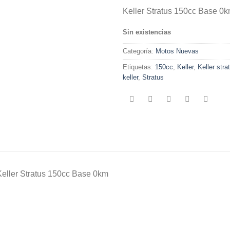
pre
Keller Stratus 150cc Base 0
orig
era:
Sin existencias
$1,7
Categoría:
Motos Nuevas
Etiquetas:
150cc
,
Keller
,
Keller stra
keller
,
Stratus
Keller Stratus 150cc Base 0km