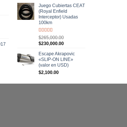
5
Juego Cubiertas CEAT
(Royal Enfield
.00.
Interceptor) Usadas
100km
Valorado
$
265,000.00
con
5.00
de
El
El
$
230,000.00
017
5
precio
precio
Escape Akrapovic
original
actual
«SLIP-ON LINE»
era:
es:
(valor en USD)
$265,000.00.
$230,000.00.
$
2,100.00