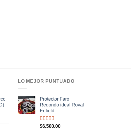
250/350/450 2023/2
$
1,350.00
INFO VI
WHATSAP
Tienda:
Roco 
0
de
5
LO MEJOR PUNTUADO
0cc
Protector Faro
D)
Redondo ideal Royal
Enfield
Valorado
$
6,500.00
con
5.00
de