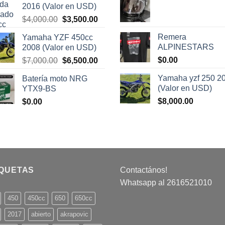
2016 (Valor en USD)
era:
es:
El
El
$
4,000.00
$
3,500.00
$30,000.00.
$28,000
precio
precio
Remera
Yamaha YZF 450cc
original
actual
ALPINESTARS
2008 (Valor en USD)
era:
es:
El
El
$
0.00
$
7,000.00
$
6,500.00
$4,000.00.
$3,500.00.
precio
precio
Yamaha yzf 250 2
Batería moto NRG
original
actual
(Valor en USD)
YTX9-BS
era:
es:
$
8,000.00
$
0.00
$7,000.00.
$6,500.00.
IQUETAS
Contactános!
Whatsapp al 2616521010
450
450cc
650
650cc
2017
abierto
akrapovic