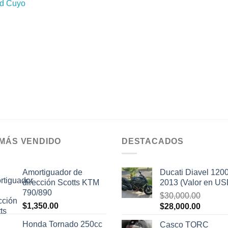
ld Cuyo
 MÁS VENDIDO
DESTACADOS
Amortiguador de
Ducati Diavel 120
dirección Scotts KTM
2013 (Valor en US
790/890
$
30,000.00
$
1,350.00
El
El
$
28,000.00
precio
precio
Honda Tornado 250cc
Casco TORC
original
actual