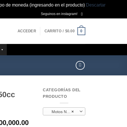
ipo de moneda (ingresando en el producto)
Descartar
Seguinos en instagram!
0
ACCEDER
CARRITO /
$
0.00
CATEGORÍAS DEL
150cc
PRODUCTO
Motos Nuevas
×
El
00,000.00