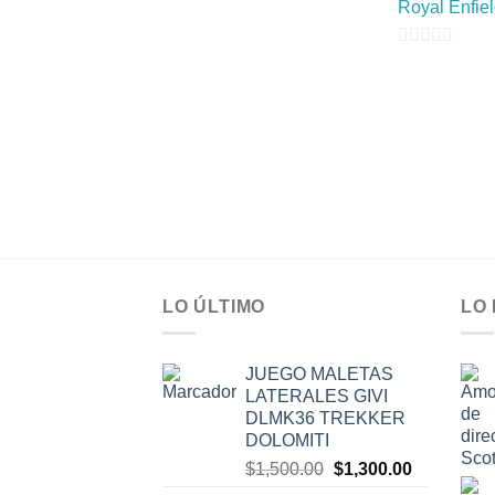
Royal Enfie
0
de
5
LO ÚLTIMO
LO
JUEGO MALETAS
LATERALES GIVI
DLMK36 TREKKER
DOLOMITI
El
El
$
1,500.00
$
1,300.00
precio
precio