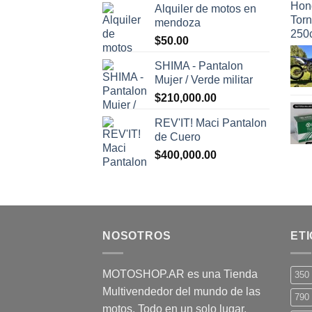
Alquiler de motos en
original
actual
mendoza
era:
es:
$
50.00
$1,500.00.
$1,300.00.
SHIMA - Pantalon
Mujer / Verde militar
$
210,000.00
REV'IT! Maci Pantalon
de Cuero
$
400,000.00
NOSOTROS
ET
MOTOSHOP.AR es una Tienda
350
Multivendedor del mundo de las
790
motos. Todo en un solo lugar.