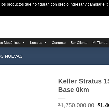
s productos que no figuran con precio ingresar y cambiar el t
res Mecánicos
Locales
Contacto
Ser Cliente
Mi Tienda
S NUEVAS
Keller Stratus 
Base 0km
El
1,750,000.00
1,4
$
$