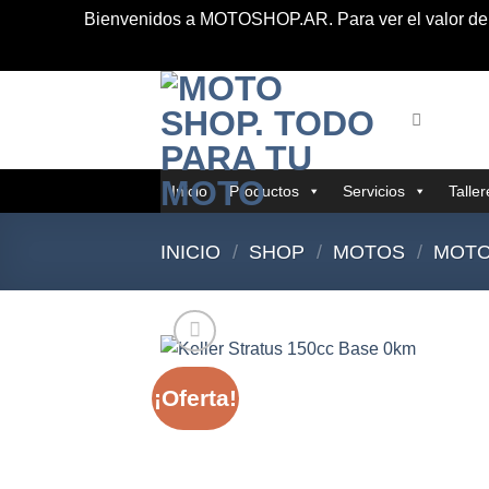
Bienvenidos a MOTOSHOP.AR. Para ver el valor de lo
Saltar
al
contenido
Inicio
Productos
Servicios
Talle
INICIO
/
SHOP
/
MOTOS
/
MOTO
¡Oferta!