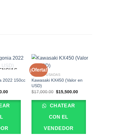
¡Oferta!
TENCIAS
MOTOS USADAS
ia 2022 150cc
Kawasaki KX450 (Valor en
USD)
El
El
El
0.00
$
17,000.00
$
15,500.00
o
precio
precio
precio
al
actual
original
actual
es:
era:
es:
EAR
CHATEAR
0.00.
$1,200.00.
$17,000.00.
$15,500.00.
EL
CON EL
DOR
VENDEDOR
ESCAPES
Escape Akrapovic kt