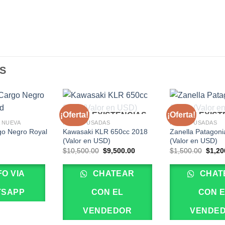
S
¡Oferta!
¡Oferta!
SIN EXISTENCIAS
SIN EXIS
 NUEVA
MOTOS USADAS
MOTOS USADAS
go Negro Royal
Kawasaki KLR 650cc 2018
Zanella Patagon
(Valor en USD)
(Valor en USD)
El
El
El
$
10,500.00
$
9,500.00
$
1,500.00
$
1,20
precio
precio
preci
original
actual
origin
era:
es:
era:
FO VIA
CHATEAR
CHAT
$10,500.00.
$9,500.00.
$1,50
TSAPP
CON EL
CON 
VENDEDOR
VENDE