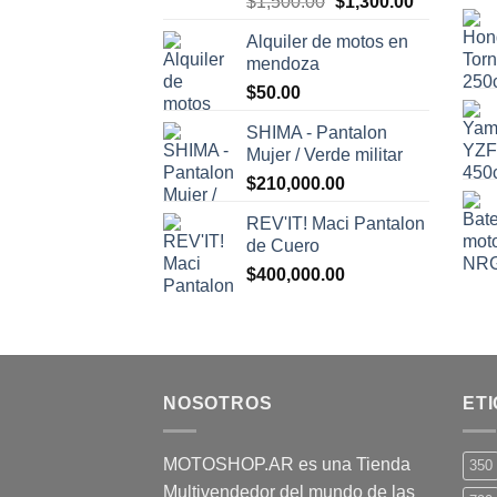
El
El
$
1,500.00
$
1,300.00
precio
precio
Alquiler de motos en
original
actual
mendoza
era:
es:
$
50.00
$1,500.00.
$1,300.00.
SHIMA - Pantalon
Mujer / Verde militar
$
210,000.00
REV'IT! Maci Pantalon
de Cuero
$
400,000.00
NOSOTROS
ET
MOTOSHOP.AR es una Tienda
350
Multivendedor del mundo de las