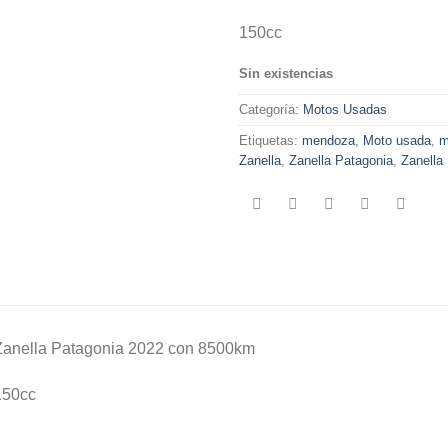
era:
150cc
$1,500.0
Sin existencias
Categoría:
Motos Usadas
Etiquetas:
mendoza
,
Moto usada
,
m
Zanella
,
Zanella Patagonia
,
Zanella
Zanella Patagonia 2022 con 8500km
150cc