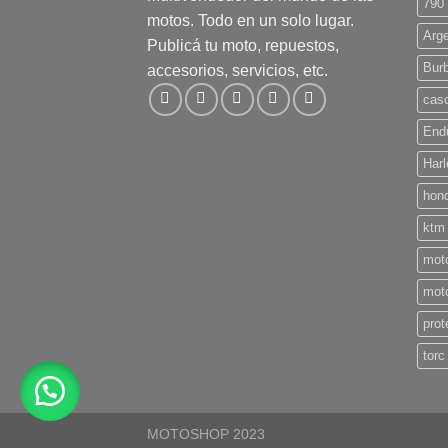
790
motos. Todo en un solo lugar.
Arge
Publicá tu moto, repuestos,
Bur
accesorios, servicios, etc.
casc
End
Harl
hon
ktm
mot
mot
prot
torc
MOTOSHOP 2023