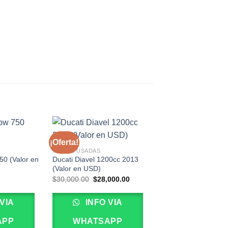
¡Oferta!
MOTOS USADAS
0 (Valor en
Ducati Diavel 1200cc 2013
(Valor en USD)
El
El
$
30,000.00
$
28,000.00
precio
precio
original
actual
era:
es:
VIA
INFO VIA
$30,000.00.
$28,000.00.
APP
WHATSAPP