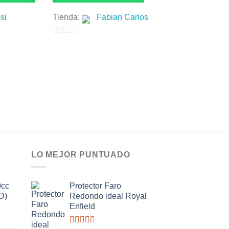
MOTOS USADAS
si
Tienda:
Fabian Carlos
Bajaj Rouser NS200
(Valor en USD)
0
$
2,500.00
de
CHATEA
5
CON EL
VENDEDO
LO MEJOR PUNTUADO
0cc
Protector Faro
D)
Redondo ideal Royal
Enfield