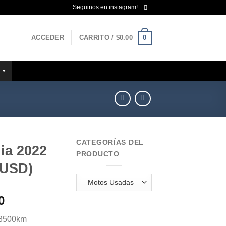
Seguinos en instagram!
0
ACCEDER
CARRITO /
$
0.00
CATEGORÍAS DEL
ia 2022
PRODUCTO
 USD)
El
0
precio
 8500km
actual