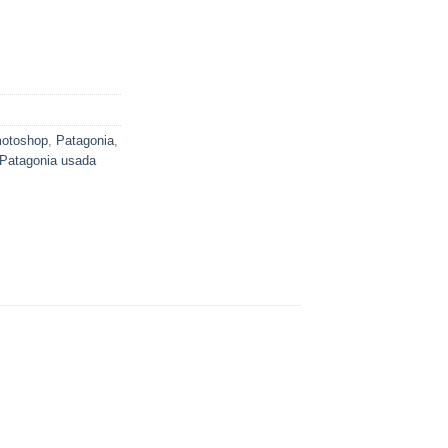
es:
0.
$1,200.00.
otoshop
,
Patagonia
,
 Patagonia usada