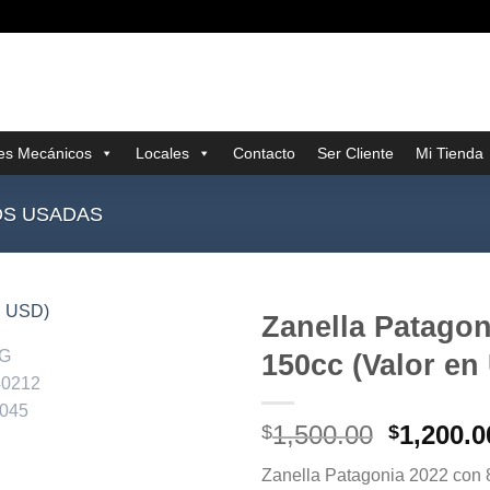
res Mecánicos
Locales
Contacto
Ser Cliente
Mi Tienda
S USADAS
Zanella Patagon
150cc (Valor en
El
1,500.00
1,200.0
$
$
precio
Zanella Patagonia 2022 con
original