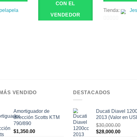
CON EL
pelapela
Tienda:
Jes
VENDEDOR
0
de
5
 MÁS VENDIDO
DESTACADOS
Amortiguador de
Ducati Diavel 120
dirección Scotts KTM
2013 (Valor en US
790/890
$
30,000.00
$
1,350.00
El
El
$
28,000.00