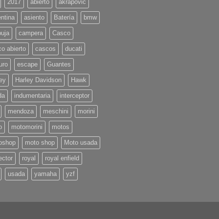
2017
abierto
akrapovic
ntina
asiento
Batería
bmw
buja
campera
Casco
o abierto
cascos
ducati
uro
escape
Guantes
ey
Harley Davidson
Hawk
da
indumentaria
interceptor
mendoza
meschini
morini
o
motomorini
motos
oshop
moto shop
Moto usada
ector
royal
royal enfield
usada
yamaha
yzf