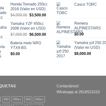
precio
precio
Honda Tornado 250cc
Casco TORC
original
actual
2016 (Valor en USD)
era:
es:
El
El
$
4,000.00
$
3,500.00
$30,000.00.
$28,000
precio
precio
Remera
Yamaha YZF 450cc
original
actual
ALPINESTARS
2008 (Valor en USD)
era:
es:
El
El
$
0.00
$
7,000.00
$
6,500.00
$4,000.00.
$3,500.00.
precio
precio
Yamaha yzf 250 2
Batería moto NRG
original
actual
(Valor en USD)
YTX9-BS
era:
es:
$
8,000.00
$
0.00
$7,000.00.
$6,500.00.
IQUETAS
Contactános!
Whatsapp al 2616521010
450
450cc
650
650cc