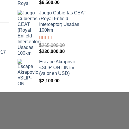
Valorado
$
6,500.00
con
5.00
de
5
Juego Cubiertas CEAT
(Royal Enfield
.00.
Interceptor) Usadas
100km
Valorado
$
265,000.00
con
5.00
de
El
El
$
230,000.00
017
5
precio
precio
Escape Akrapovic
original
actual
«SLIP-ON LINE»
era:
es:
(valor en USD)
$265,000.00.
$230,000.00.
$
2,100.00