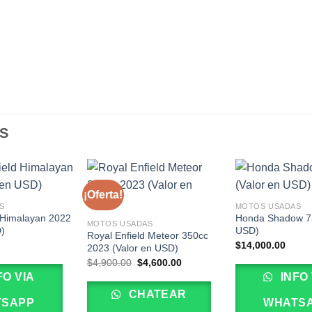
S
¡Oferta!
S
MOTOS USADAS
d Himalayan 2022
Honda Shadow 75
MOTOS USADAS
D)
USD)
Royal Enfield Meteor 350cc
$
14,000.00
2023 (Valor en USD)
El
El
$
4,900.00
$
4,600.00
precio
precio
FO VIA
INFO 
original
actual
era:
es:
CHATEAR
$4,900.00.
$4,600.00.
TSAPP
WHATS