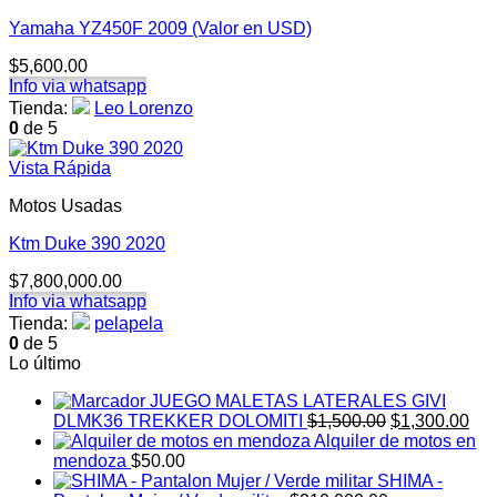
Yamaha YZ450F 2009 (Valor en USD)
$
5,600.00
Info via whatsapp
Tienda:
Leo Lorenzo
0
de 5
Vista Rápida
Motos Usadas
Ktm Duke 390 2020
$
7,800,000.00
Info via whatsapp
Tienda:
pelapela
0
de 5
Lo último
JUEGO MALETAS LATERALES GIVI
El
El
DLMK36 TREKKER DOLOMITI
$
1,500.00
$
1,300.00
precio
pre
Alquiler de motos en
original
act
mendoza
$
50.00
era:
es:
SHIMA -