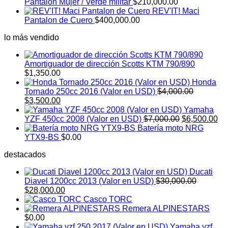
$1,500.00.
$1,
Pantalon Mujer / Verde militar
$
210,000.00
REV'IT! Maci
Pantalon de Cuero
$
400,000.00
lo más vendido
Amortiguador de dirección Scotts KTM 790/890
$
1,350.00
Honda
Tornado 250cc 2016 (Valor en USD)
$
4,000.00
El
El
$
3,500.00
precio
precio
Yamaha
original
actual
El
El
YZF 450cc 2008 (Valor en USD)
$
7,000.00
$
6,500.00
era:
es:
precio
pr
Batería moto NRG
$4,000.00.
$3,500.00.
original
ac
YTX9-BS
$
0.00
era:
es:
destacados
$7,000.00.
$6
Ducati
Diavel 1200cc 2013 (Valor en USD)
$
30,000.00
El
El
$
28,000.00
precio
precio
Casco TORC
original
actual
Remera ALPINESTARS
era:
es:
$
0.00
$30,000.00.
$28,000.00.
Yamaha yzf