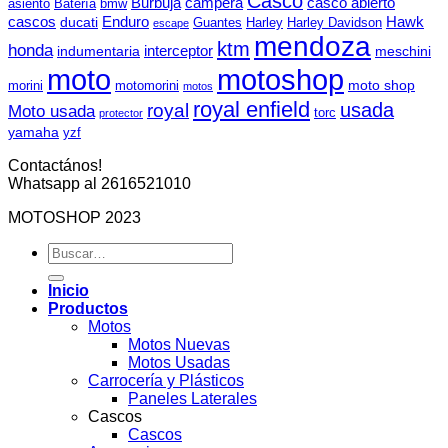
Casco
Burbuja
campera
casco abierto
asiento
Batería
bmw
cascos
Enduro
Hawk
ducati
Guantes
Harley
Harley Davidson
escape
mendoza
ktm
honda
interceptor
indumentaria
meschini
moto
motoshop
moto shop
morini
motomorini
motos
royal enfield
usada
royal
Moto usada
torc
protector
yamaha
yzf
Contactános!
Whatsapp al 2616521010
MOTOSHOP 2023
Buscar
por:
Inicio
Productos
Motos
Motos Nuevas
Motos Usadas
Carrocería y Plásticos
Paneles Laterales
Cascos
Cascos