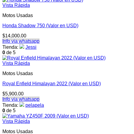
era:
es:
Vista Rápida
$7,000.00.
$6,500.00.
Motos Usadas
Honda Shadow 750 (Valor en USD)
$
14,000.00
Info via whatsapp
Tienda:
Jessi
0
de 5
Vista Rápida
Motos Usadas
Royal Enfield Himalayan 2022 (Valor en USD)
$
5,900.00
Info via whatsapp
Tienda:
pelapela
0
de 5
Vista Rápida
Motos Usadas