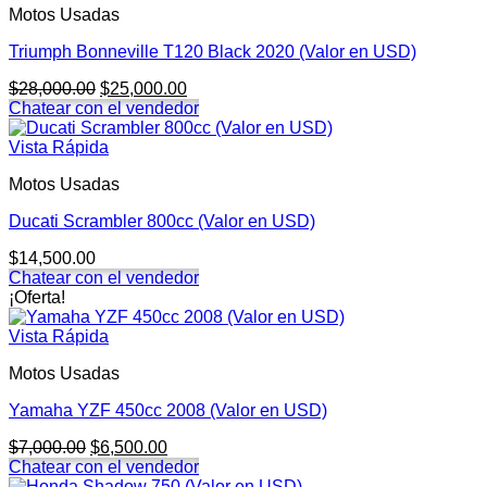
Motos Usadas
Triumph Bonneville T120 Black 2020 (Valor en USD)
El
El
$
28,000.00
$
25,000.00
precio
precio
Chatear con el vendedor
original
actual
era:
es:
Vista Rápida
$28,000.00.
$25,000.00.
Motos Usadas
Ducati Scrambler 800cc (Valor en USD)
$
14,500.00
Chatear con el vendedor
¡Oferta!
Vista Rápida
Motos Usadas
Yamaha YZF 450cc 2008 (Valor en USD)
El
El
$
7,000.00
$
6,500.00
precio
precio
Chatear con el vendedor
original
actual