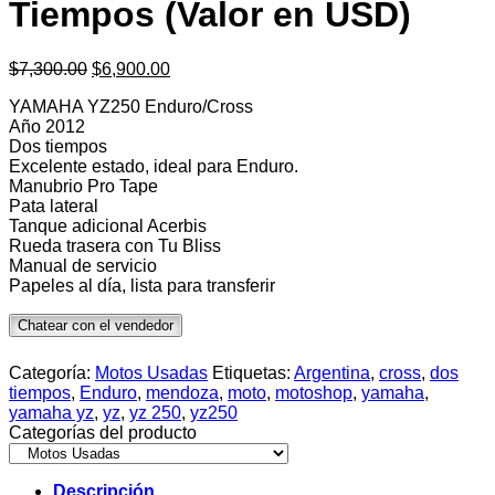
Tiempos (Valor en USD)
El
El
$
7,300.00
$
6,900.00
precio
precio
YAMAHA YZ250 Enduro/Cross
original
actual
Año 2012
era:
es:
Dos tiempos
$7,300.00.
$6,900.00.
Excelente estado, ideal para Enduro.
Manubrio Pro Tape
Pata lateral
Tanque adicional Acerbis
Rueda trasera con Tu Bliss
Manual de servicio
Papeles al día, lista para transferir
Chatear con el vendedor
Categoría:
Motos Usadas
Etiquetas:
Argentina
,
cross
,
dos
tiempos
,
Enduro
,
mendoza
,
moto
,
motoshop
,
yamaha
,
yamaha yz
,
yz
,
yz 250
,
yz250
Categorías del producto
Descripción