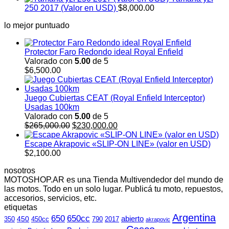
250 2017 (Valor en USD)
$
8,000.00
lo mejor puntuado
Protector Faro Redondo ideal Royal Enfield
Valorado con
5.00
de 5
$
6,500.00
Juego Cubiertas CEAT (Royal Enfield Interceptor)
Usadas 100km
Valorado con
5.00
de 5
El
El
$
265,000.00
$
230,000.00
precio
precio
original
actual
Escape Akrapovic «SLIP-ON LINE» (valor en USD)
era:
es:
$
2,100.00
$265,000.00.
$230,000.00.
nosotros
MOTOSHOP.AR es una Tienda Multivendedor del mundo de
las motos. Todo en un solo lugar. Publicá tu moto, repuestos,
accesorios, servicios, etc.
etiquetas
Argentina
650
650cc
abierto
450
350
450cc
790
2017
akrapovic