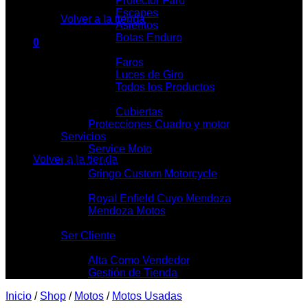
Protector Faro
Escapes
Volver a la tienda
Asientos
Botas Enduro
0
Iluminación
Carrito
Faros
Luces de Giro
Todos los Productos
Cubietas y Llantas
Cubiertas
Protecciones Cuadro y motor
No hay productos en el carrito.
Servicios
Service Moto
Volver a la tienda
Talleres Mecánicos
Gringo Custom Motorcycle
Locales
Royal Enfield Cuyo Mendoza
Mendoza Motos
Contacto
Ser Cliente
Mi Tienda
Alta Como Vendedor
Gestión de Tienda
Inicio
/
Shop
/
Motos
/
Motos Usadas