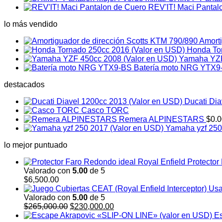
REV'IT! Maci Pantal
lo más vendido
Amorti
Honda To
Yamaha YZF
Batería moto NRG YTX9
destacados
Ducati Dia
Casco TORC
Remera ALPINESTARS
$
0.
Yamaha yzf 250
lo mejor puntuado
Protector
Valorado con
5.00
de 5
$
6,500.00
Valorado con
5.00
de 5
El
El
$
265,000.00
$
230,000.00
precio
precio
Es