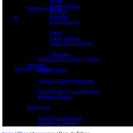
Puños
Protector Faro
Volver a la tienda
Escapes
Asientos
0
Botas Enduro
Carrito
Iluminación
Faros
Luces de Giro
Todos los Productos
Cubietas y Llantas
Cubiertas
No hay productos en el carrito.
Protecciones Cuadro y motor
Servicios
Volver a la tienda
Service Moto
Talleres Mecánicos
Gringo Custom Motorcycle
Locales
Royal Enfield Cuyo Mendoza
Mendoza Motos
Contacto
Ser Cliente
Mi Tienda
Alta Como Vendedor
Gestión de Tienda