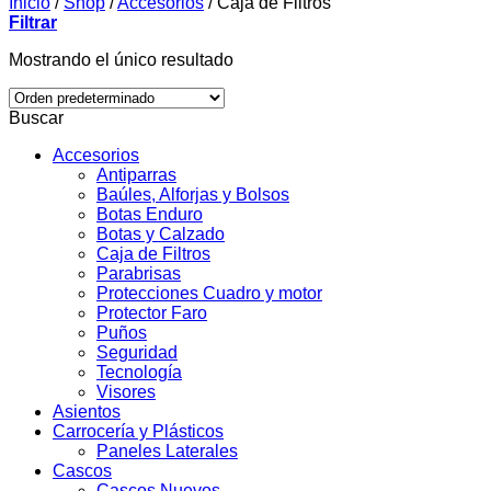
Inicio
/
Shop
/
Accesorios
/
Caja de Filtros
Filtrar
Mostrando el único resultado
Buscar
Accesorios
Antiparras
Baúles, Alforjas y Bolsos
Botas Enduro
Botas y Calzado
Caja de Filtros
Parabrisas
Protecciones Cuadro y motor
Protector Faro
Puños
Seguridad
Tecnología
Visores
Asientos
Carrocería y Plásticos
Paneles Laterales
Cascos
Cascos Nuevos