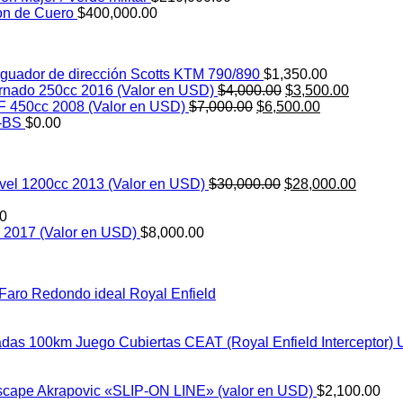
era:
es:
on de Cuero
$
400,000.00
$1,500.00.
$1,300.00.
guador de dirección Scotts KTM 790/890
$
1,350.00
El
El
rnado 250cc 2016 (Valor en USD)
$
4,000.00
$
3,500.00
El
precio
El
precio
 450cc 2008 (Valor en USD)
$
7,000.00
$
6,500.00
precio
original
precio
actual
-BS
$
0.00
original
era:
actual
es:
era:
$4,000.00.
es:
$3,500.0
$7,000.00.
$6,500.00.
El
El
vel 1200cc 2013 (Valor en USD)
$
30,000.00
$
28,000.00
precio
precio
original
actual
00
era:
es:
 2017 (Valor en USD)
$
8,000.00
$30,000.00.
$28,00
 Faro Redondo ideal Royal Enfield
Juego Cubiertas CEAT (Royal Enfield Interceptor
cape Akrapovic «SLIP-ON LINE» (valor en USD)
$
2,100.00