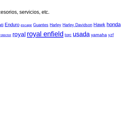
orios, servicios, etc.
honda
Enduro
Hawk
ti
Guantes
Harley
Harley Davidson
escape
royal enfield
usada
royal
yamaha
torc
yzf
rotector