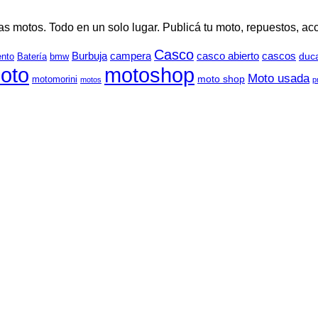
tos. Todo en un solo lugar. Publicá tu moto, repuestos, acces
Casco
Burbuja
campera
casco abierto
cascos
duca
ento
Batería
bmw
oto
motoshop
Moto usada
moto shop
motomorini
motos
p