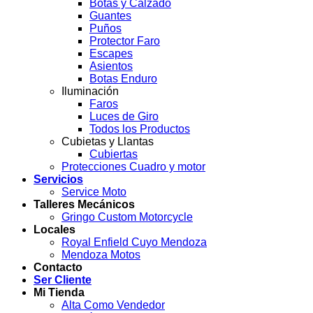
Botas y Calzado
Guantes
Puños
Protector Faro
Escapes
Asientos
Botas Enduro
Iluminación
Faros
Luces de Giro
Todos los Productos
Cubietas y Llantas
Cubiertas
Protecciones Cuadro y motor
Servicios
Service Moto
Talleres Mecánicos
Gringo Custom Motorcycle
Locales
Royal Enfield Cuyo Mendoza
Mendoza Motos
Contacto
Ser Cliente
Mi Tienda
Alta Como Vendedor