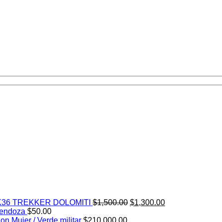
El
El
K36 TREKKER DOLOMITI
$
1,500.00
$
1,300.00
precio
precio
mendoza
$
50.00
original
actual
n Mujer / Verde militar
$
210,000.00