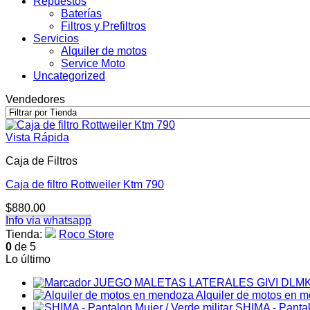
Repuestos
Baterías
Filtros y Prefiltros
Servicios
Alquiler de motos
Service Moto
Uncategorized
Vendedores
Vista Rápida
Caja de Filtros
Caja de filtro Rottweiler Ktm 790
$
880.00
Info via whatsapp
Tienda:
Roco Store
0
de 5
Lo último
JUEGO MALETAS LATERALES GIVI DLM
Alquiler de motos en 
SHIMA - Pantalo