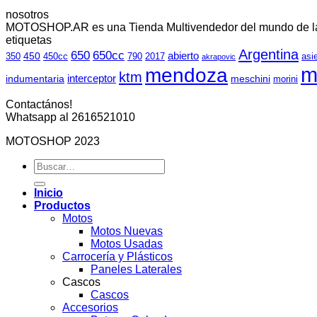
original
actual
nosotros
era:
es:
MOTOSHOP.AR es una Tienda Multivendedor del mundo de las mo
$265,000.00.
$230,000.00.
etiquetas
Argentina
650
650cc
abierto
450
350
450cc
790
2017
asi
akrapovic
m
mendoza
ktm
interceptor
indumentaria
meschini
morini
Contactános!
Whatsapp al 2616521010
MOTOSHOP 2023
Buscar
por:
Inicio
Productos
Motos
Motos Nuevas
Motos Usadas
Carrocería y Plásticos
Paneles Laterales
Cascos
Cascos
Accesorios