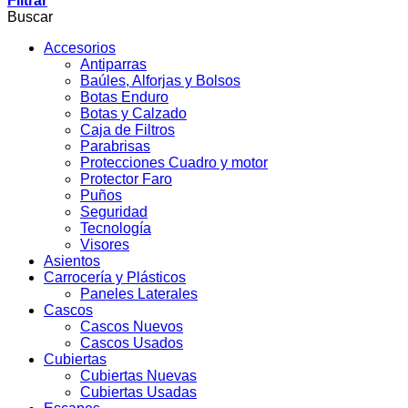
Filtrar
Buscar
Accesorios
Antiparras
Baúles, Alforjas y Bolsos
Botas Enduro
Botas y Calzado
Caja de Filtros
Parabrisas
Protecciones Cuadro y motor
Protector Faro
Puños
Seguridad
Tecnología
Visores
Asientos
Carrocería y Plásticos
Paneles Laterales
Cascos
Cascos Nuevos
Cascos Usados
Cubiertas
Cubiertas Nuevas
Cubiertas Usadas