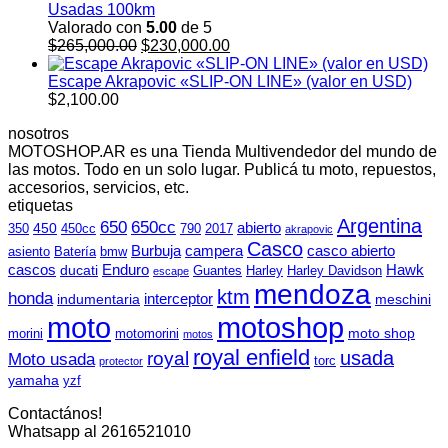
Usadas 100km
Valorado con
5.00
de 5
El
El
$
265,000.00
$
230,000.00
precio
precio
original
actual
Escape Akrapovic «SLIP-ON LINE» (valor en USD)
era:
es:
$
2,100.00
$265,000.00.
$230,000.00.
nosotros
MOTOSHOP.AR es una Tienda Multivendedor del mundo de
las motos. Todo en un solo lugar. Publicá tu moto, repuestos,
accesorios, servicios, etc.
etiquetas
Argentina
650
650cc
abierto
450
350
450cc
790
2017
akrapovic
Casco
Burbuja
campera
casco abierto
asiento
Batería
bmw
cascos
Enduro
Hawk
ducati
Guantes
Harley
Harley Davidson
escape
mendoza
ktm
honda
interceptor
indumentaria
meschini
moto
motoshop
moto shop
morini
motomorini
motos
royal enfield
usada
royal
Moto usada
torc
protector
yamaha
yzf
Contactános!
Whatsapp al 2616521010