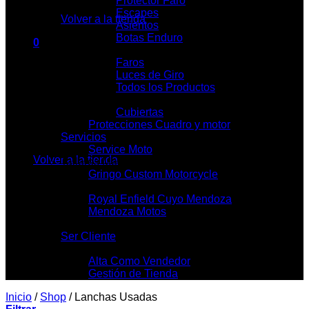
Protector Faro
Escapes
Volver a la tienda
Asientos
Botas Enduro
0
Iluminación
Carrito
Faros
Luces de Giro
Todos los Productos
Cubietas y Llantas
Cubiertas
Protecciones Cuadro y motor
No hay productos en el carrito.
Servicios
Service Moto
Volver a la tienda
Talleres Mecánicos
Gringo Custom Motorcycle
Locales
Royal Enfield Cuyo Mendoza
Mendoza Motos
Contacto
Ser Cliente
Mi Tienda
Alta Como Vendedor
Gestión de Tienda
Inicio
/
Shop
/
Lanchas Usadas