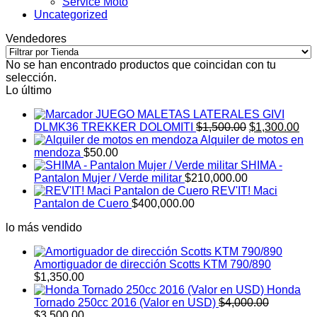
Service Moto
Uncategorized
Vendedores
No se han encontrado productos que coincidan con tu
selección.
Lo último
JUEGO MALETAS LATERALES GIVI
El
El
DLMK36 TREKKER DOLOMITI
$
1,500.00
$
1,300.00
precio
pre
Alquiler de motos en
original
act
mendoza
$
50.00
era:
es:
SHIMA -
$1,500.00.
$1,
Pantalon Mujer / Verde militar
$
210,000.00
REV'IT! Maci
Pantalon de Cuero
$
400,000.00
lo más vendido
Amortiguador de dirección Scotts KTM 790/890
$
1,350.00
Honda
Tornado 250cc 2016 (Valor en USD)
$
4,000.00
El
El
$
3,500.00