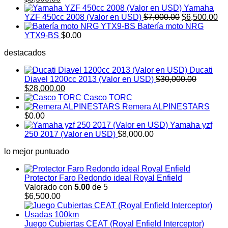
precio
precio
Yamaha
original
actual
El
El
YZF 450cc 2008 (Valor en USD)
$
7,000.00
$
6,500.00
era:
es:
precio
pr
Batería moto NRG
$4,000.00.
$3,500.00.
original
ac
YTX9-BS
$
0.00
era:
es:
destacados
$7,000.00.
$6
Ducati
Diavel 1200cc 2013 (Valor en USD)
$
30,000.00
El
El
$
28,000.00
precio
precio
Casco TORC
original
actual
Remera ALPINESTARS
era:
es:
$
0.00
$30,000.00.
$28,000.00.
Yamaha yzf
250 2017 (Valor en USD)
$
8,000.00
lo mejor puntuado
Protector Faro Redondo ideal Royal Enfield
Valorado con
5.00
de 5
$
6,500.00
Juego Cubiertas CEAT (Royal Enfield Interceptor)