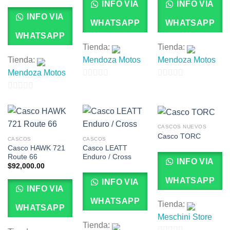
INFO VIA
INFO VIA
INFO VIA
WHATSAPP
WHATSAPP
WHATSAPP
Tienda:
Tienda:
Tienda:
Mendoza Motos
Mendoza Motos
Mendoza Motos
0
0
0
de
de
de
5
5
5
CASCOS NUEVOS
Casco TORC
CASCOS
CASCOS
Casco HAWK 721
Casco LEATT
Route 66
Enduro / Cross
INFO VIA
$
92,000.00
WHATSAPP
INFO VIA
INFO VIA
WHATSAPP
Tienda:
WHATSAPP
Meschini Store
Tienda: