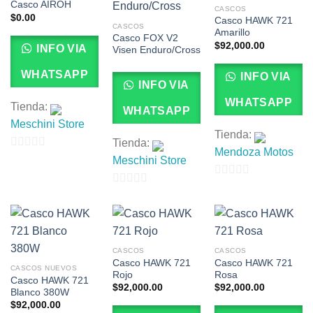
Casco AIROH
CASCOS
$
0.00
Casco HAWK 721
CASCOS
Amarillo
Casco FOX V2
$
92,000.00
INFO VIA
Visen Enduro/Cross
WHATSAPP
INFO VIA
INFO VIA
WHATSAPP
Tienda:
WHATSAPP
Meschini Store
Tienda:
Tienda:
Mendoza Motos
0
Meschini Store
de
0
5
0
de
de
5
5
CASCOS
CASCOS
Casco HAWK 721
Casco HAWK 721
CASCOS NUEVOS
Rojo
Rosa
Casco HAWK 721
$
92,000.00
$
92,000.00
Blanco 380W
$
92,000.00