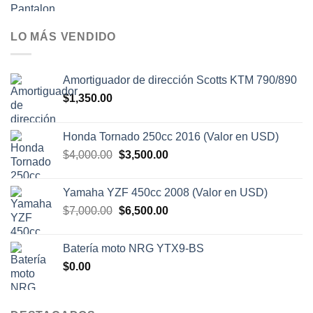
LO MÁS VENDIDO
Amortiguador de dirección Scotts KTM 790/890
$
1,350.00
Honda Tornado 250cc 2016 (Valor en USD)
El
El
$
4,000.00
$
3,500.00
precio
precio
original
actual
Yamaha YZF 450cc 2008 (Valor en USD)
era:
es:
El
El
$
7,000.00
$
6,500.00
$4,000.00.
$3,500.00.
precio
precio
original
actual
Batería moto NRG YTX9-BS
era:
es:
$
0.00
$7,000.00.
$6,500.00.