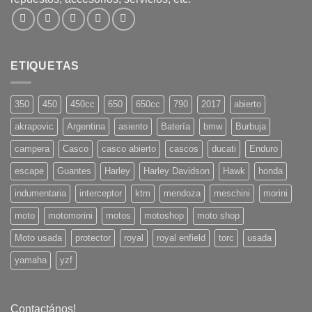
ETIQUETAS
350
450
450cc
650
650cc
790
2017
abierto
akrapovic
Argentina
asiento
Batería
bmw
Burbuja
campera
Casco
casco abierto
cascos
ducati
Enduro
escape
Guantes
Harley
Harley Davidson
Hawk
honda
indumentaria
interceptor
ktm
mendoza
meschini
morini
moto
motomorini
motos
motoshop
moto shop
Moto usada
protector
royal
royal enfield
torc
usada
yamaha
yzf
Contactános!