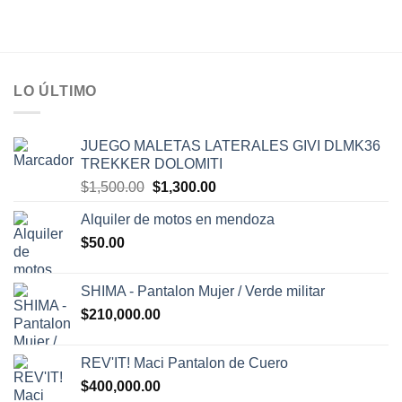
0
0
de
de
5
5
LO ÚLTIMO
JUEGO MALETAS LATERALES GIVI DLMK36
TREKKER DOLOMITI
El
El
$
1,500.00
$
1,300.00
precio
precio
Alquiler de motos en mendoza
original
actual
$
50.00
era:
es:
$1,500.00.
$1,300.00.
SHIMA - Pantalon Mujer / Verde militar
$
210,000.00
REV'IT! Maci Pantalon de Cuero
$
400,000.00