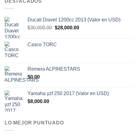
DESTACADOS
Ducati Diavel 1200cc 2013 (Valor en USD)
El
El
$
30,000.00
$
28,000.00
precio
precio
original
actual
Casco TORC
era:
es:
$30,000.00.
$28,000.00.
Remera ALPINESTARS
$
0.00
Yamaha yzf 250 2017 (Valor en USD)
$
8,000.00
LO MEJOR PUNTUADO