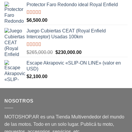
Protector Faro Redondo ideal Royal Enfield
Valorado
$
6,500.00
con
5.00
de
5
Juego Cubiertas CEAT (Royal Enfield
Interceptor) Usadas 100km
Valorado
El
El
$
265,000.00
$
230,000.00
con
5.00
de
precio
precio
5
Escape Akrapovic «SLIP-ON LINE» (valor en
original
actual
USD)
era:
es:
$
2,100.00
$265,000.00.
$230,000.00.
NOSOTROS
MOTOSHOP.AR es una Tienda Multivendedor del mundo
de las motos. Todo en un solo lugar. Publicá tu moto,
repuestos, accesorios, servicios, etc.