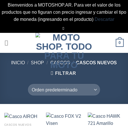
Bienvenidos a MOTOSHOP.AR. Para ver el valor de los
productos que no figuran con precio ingresar y cambiar el tipo
de moneda (ingresando en el producto)
Descartar
Saltar
al
contenido
0
INICIO
/
SHOP
/
CASCOS
/
CASCOS NUEVOS
FILTRAR
CASCOS NUEVOS