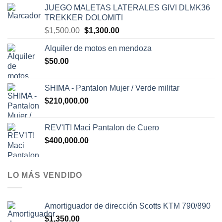
JUEGO MALETAS LATERALES GIVI DLMK36
TREKKER DOLOMITI
El
El
$
1,500.00
$
1,300.00
precio
precio
Alquiler de motos en mendoza
original
actual
$
50.00
era:
es:
$1,500.00.
$1,300.00.
SHIMA - Pantalon Mujer / Verde militar
$
210,000.00
REV'IT! Maci Pantalon de Cuero
$
400,000.00
LO MÁS VENDIDO
Amortiguador de dirección Scotts KTM 790/890
$
1,350.00