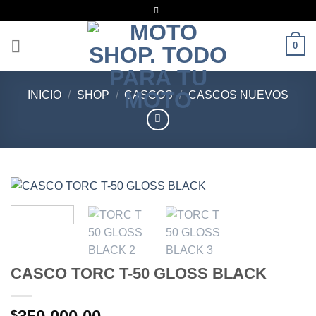
Saltar
al
contenido
0
INICIO
/
SHOP
/
CASCOS
/
CASCOS NUEVOS
CASCO TORC T-50 GLOSS BLACK
$