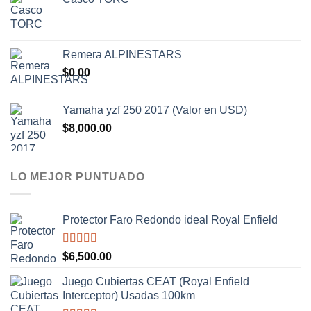
era:
es:
$30,000.00.
$28,000.00.
Remera ALPINESTARS
$
0.00
Yamaha yzf 250 2017 (Valor en USD)
$
8,000.00
LO MEJOR PUNTUADO
Protector Faro Redondo ideal Royal Enfield
Valorado
$
6,500.00
con
5.00
de
5
Juego Cubiertas CEAT (Royal Enfield
Interceptor) Usadas 100km