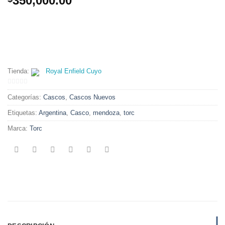
350,000.00
Tienda:
Royal Enfield Cuyo
0
Categorías:
Cascos
,
Cascos Nuevos
de
5
Etiquetas:
Argentina
,
Casco
,
mendoza
,
torc
Marca:
Torc