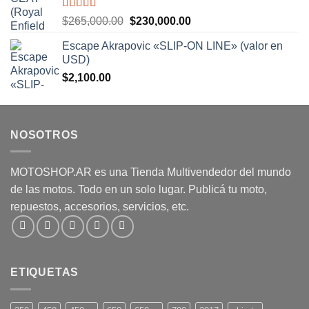
Valorado
El
El
$
265,000.00
$
230,000.00
con
5.00
de
precio
precio
5
Escape Akrapovic «SLIP-ON LINE» (valor en
original
actual
USD)
era:
es:
$
2,100.00
$265,000.00.
$230,000.00.
NOSOTROS
MOTOSHOP.AR es una Tienda Multivendedor del mundo
de las motos. Todo en un solo lugar. Publicá tu moto,
repuestos, accesorios, servicios, etc.
ETIQUETAS