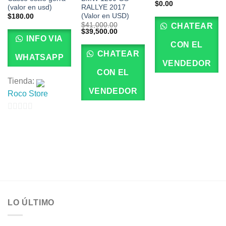
$
0.00
(valor en usd)
RALLYE 2017
(Valor en USD)
$
180.00
$
41,000.00
CHATEAR
El
El
$
39,500.00
precio
precio
INFO VIA
original
actual
CON EL
era:
es:
CHATEAR
WHATSAPP
$41,000.00.
$39,500.00.
VENDEDOR
CON EL
Tienda:
VENDEDOR
Roco Store
0
de
5
LO ÚLTIMO