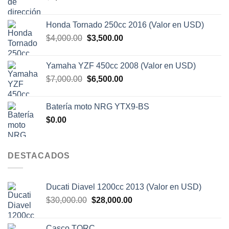
Honda Tornado 250cc 2016 (Valor en USD)
El
El
$
4,000.00
$
3,500.00
precio
precio
original
actual
Yamaha YZF 450cc 2008 (Valor en USD)
era:
es:
El
El
$
7,000.00
$
6,500.00
$4,000.00.
$3,500.00.
precio
precio
original
actual
Batería moto NRG YTX9-BS
era:
es:
$
0.00
$7,000.00.
$6,500.00.
DESTACADOS
Ducati Diavel 1200cc 2013 (Valor en USD)
El
El
$
30,000.00
$
28,000.00
precio
precio
original
actual
Casco TORC