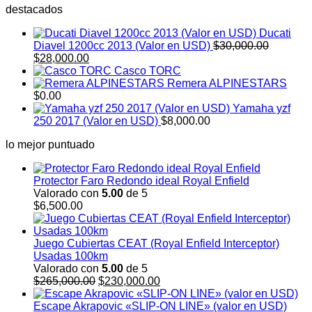
destacados
$7,000.00.
$6
Ducati
Diavel 1200cc 2013 (Valor en USD)
$
30,000.00
El
El
$
28,000.00
precio
precio
Casco TORC
original
actual
Remera ALPINESTARS
era:
es:
$
0.00
$30,000.00.
$28,000.00.
Yamaha yzf
250 2017 (Valor en USD)
$
8,000.00
lo mejor puntuado
Protector Faro Redondo ideal Royal Enfield
Valorado con
5.00
de 5
$
6,500.00
Juego Cubiertas CEAT (Royal Enfield Interceptor)
Usadas 100km
Valorado con
5.00
de 5
El
El
$
265,000.00
$
230,000.00
precio
precio
original
actual
Escape Akrapovic «SLIP-ON LINE» (valor en USD)