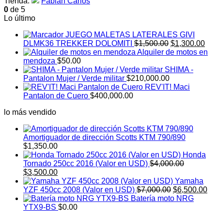
Tienda:
Fabian Carlos
era:
es:
0
de 5
$30,000.00.
$28,000.00.
Lo último
JUEGO MALETAS LATERALES GIVI
El
El
DLMK36 TREKKER DOLOMITI
$
1,500.00
$
1,300.00
precio
pre
Alquiler de motos en
original
act
mendoza
$
50.00
era:
es:
SHIMA -
$1,500.00.
$1,
Pantalon Mujer / Verde militar
$
210,000.00
REV'IT! Maci
Pantalon de Cuero
$
400,000.00
lo más vendido
Amortiguador de dirección Scotts KTM 790/890
$
1,350.00
Honda
Tornado 250cc 2016 (Valor en USD)
$
4,000.00
El
El
$
3,500.00
precio
precio
Yamaha
original
actual
El
El
YZF 450cc 2008 (Valor en USD)
$
7,000.00
$
6,500.00
era:
es:
precio
pr
Batería moto NRG
$4,000.00.
$3,500.00.
original
ac
YTX9-BS
$
0.00
era:
es: