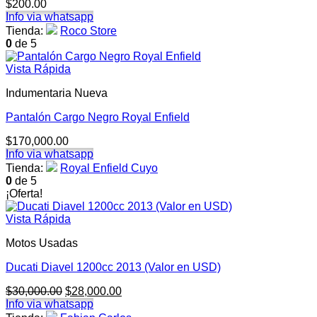
$
200.00
Info via whatsapp
Tienda:
Roco Store
0
de 5
Vista Rápida
Indumentaria Nueva
Pantalón Cargo Negro Royal Enfield
$
170,000.00
Info via whatsapp
Tienda:
Royal Enfield Cuyo
0
de 5
¡Oferta!
Vista Rápida
Motos Usadas
Ducati Diavel 1200cc 2013 (Valor en USD)
El
El
$
30,000.00
$
28,000.00
precio
precio
Info via whatsapp
original
actual