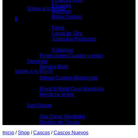
Protector Faro
Escapes
Volver a la tienda
Asientos
Botas Enduro
0
Iluminación
Carrito
Faros
Luces de Giro
Todos los Productos
Cubietas y Llantas
Cubiertas
Protecciones Cuadro y motor
No hay productos en el carrito.
Servicios
Service Moto
Volver a la tienda
Talleres Mecánicos
Gringo Custom Motorcycle
Locales
Royal Enfield Cuyo Mendoza
Mendoza Motos
Contacto
Ser Cliente
Mi Tienda
Alta Como Vendedor
Gestión de Tienda
Inicio
/
Shop
/
Cascos
/
Cascos Nuevos