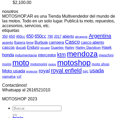
era:
es:
$
2,100.00
$265,000.00.
$230,000.00.
nosotros
MOTOSHOP.AR es una Tienda Multivendedor del mundo de
las motos. Todo en un solo lugar. Publicá tu moto, repuestos,
accesorios, servicios, etc.
etiquetas
Argentina
650
650cc
abierto
450
350
450cc
790
2017
akrapovic
Casco
Burbuja
campera
casco abierto
asiento
Batería
bmw
cascos
Enduro
Hawk
ducati
Guantes
Harley
Harley Davidson
escape
mendoza
ktm
honda
interceptor
indumentaria
meschini
moto
motoshop
moto shop
morini
motomorini
motos
royal enfield
usada
royal
Moto usada
torc
protector
yamaha
yzf
Contactános!
Whatsapp al 2616521010
MOTOSHOP 2023
Buscar
por: